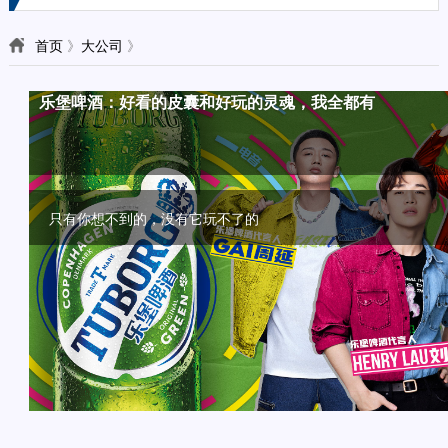
首页
》
大公司
》
颜值？口味？话题？撩人的高品质新茶饮一个都不能少
植物基风口，植选率先定义植物奶
乐堡啤酒：好看的皮囊和好玩的灵魂，我全都有
益达雪融糖新品上市，给“打工人”一个放松的圣诞
让消费者主动来“撩”， 味可滋如何做到的？
“奶油+”，能否成为饮品下一风口？
植物基来势汹汹， 植选率先发力多维度定义植物奶
只有你想不到的，没有它玩不了的
益达雪融薄荷糖今年10月上市，被称为益达历史上的划时代之作
面对独立自主意识觉醒的Z世代，你得够潮流，够会玩。