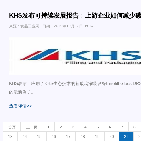
KHS发布可持续发展报告：上游企业如何减少
来源：食品工业网
日期：2019年10月17日 09:14
KHS表示，应用了KHS生态技术的新玻璃灌装设备Innofill Glass 
的最新例子。
查看详情>>
首页
上一页
1
2
3
4
5
6
7
8
13
14
15
16
17
18
19
20
21
2