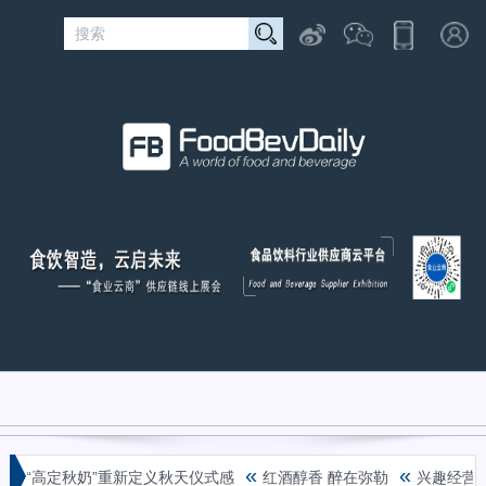
«
«
杯“高定秋奶”重新定义秋天仪式感
红酒醇香 醉在弥勒
兴趣经营丨2