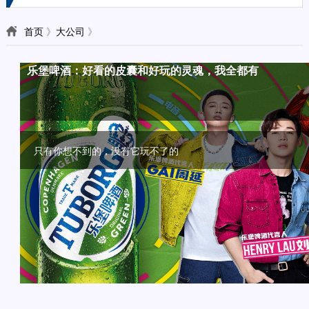
首页
》
大公司
》
颜值？口味？话题？撩人的高品质新茶饮一个都不能少
植物基风口，植选率先定义植物奶
乐堡啤酒：好看的皮囊和好玩的灵魂，我全都有
益达雪融糖新品上市，给“打工人”一个放松的圣诞
让消费者主动来“撩”， 味可滋如何做到的？
“奶油+”，能否成为饮品下一风口？
植物基来势汹汹， 植选率先发力多维度定义植物奶
只有你想不到的，没有它玩不了的
益达雪融薄荷糖今年10月上市，被称为益达历史上的划时代之作
面对独立自主意识觉醒的Z世代，你得够潮流，够会玩。