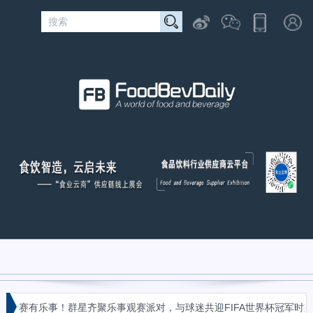
«
看赛有乐事！群星齐聚乐事观赛派对，与球迷共迎FIFA世界杯冠军时刻