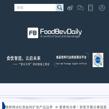
«
乐，康师傅冰红茶如何扩张产品边界
看赛有乐事！群星齐聚乐事观赛派对，