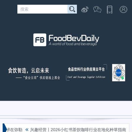
«
«
香 醉在弥勒
兴趣经营丨2026小红书茶饮咖啡行业在地化种草指南