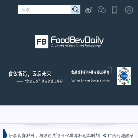
«
齐聚乐事观赛派对，与球迷共迎FIFA世界杯冠军时刻
广西河池酸菜腌