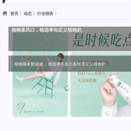
首页
》
动态
》
行业报告
》
颜值？口味？话题？撩人的高品质新茶饮一个都不能少
植物基风口，植选率先定义植物奶
乐堡啤酒：好看的皮囊和好玩的灵魂，我全都有
益达雪融糖新品上市，给“打工人”一个放松的圣诞
让消费者主动来“撩”， 味可滋如何做到的？
“奶油+”，能否成为饮品下一风口？
植物基来势汹汹， 植选率先发力多维度定义植物奶
只有你想不到的，没有它玩不了的
益达雪融薄荷糖今年10月上市，被称为益达历史上的划时代之作
面对独立自主意识觉醒的Z世代，你得够潮流，够会玩。