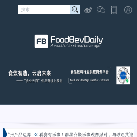
«
如何扩张产品边界
看赛有乐事！群星齐聚乐事观赛派对，与球迷共迎FIF