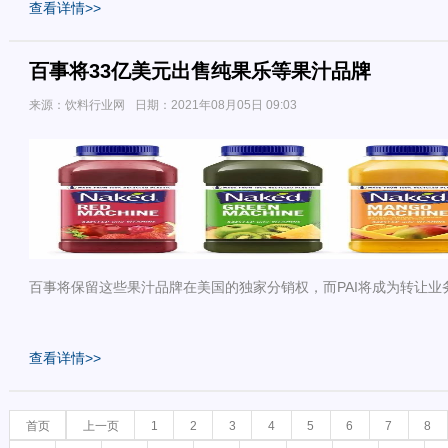
查看详情>>
百事将33亿美元出售纯果乐等果汁品牌
来源：饮料行业网
日期：2021年08月05日 09:03
百事将保留这些果汁品牌在美国的独家分销权，而PAI将成为转让业
查看详情>>
首页
上一页
1
2
3
4
5
6
7
8