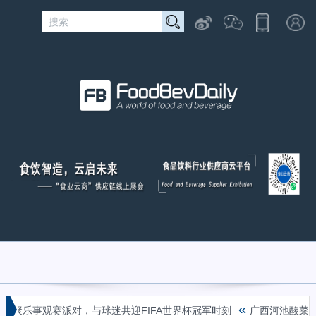
«
乐事观赛派对，与球迷共迎FIFA世界杯冠军时刻
广西河池酸菜腌渍