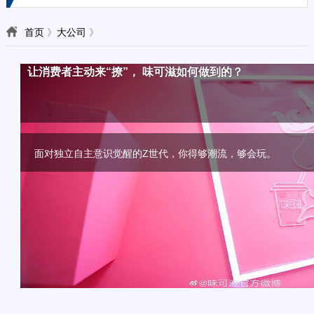
首页
》
大公司
》
颜值？口味？话题？撩人的高品质新茶饮一个都不能少
植物基风口，植选率先定义植物奶
乐堡啤酒：好看的皮囊和好玩的灵魂，我全都有
益达雪融糖新品上市，给“打工人”一个放松的圣诞
让消费者主动来“撩”， 味可滋如何做到的？
“奶油+”，能否成为饮品下一风口？
植物基来势汹汹， 植选率先发力多维度定义植物奶
只有你想不到的，没有它玩不了的
益达雪融薄荷糖今年10月上市，被称为益达历史上的划时代之作
面对独立自主意识觉醒的Z世代，你得够潮流，够会玩。