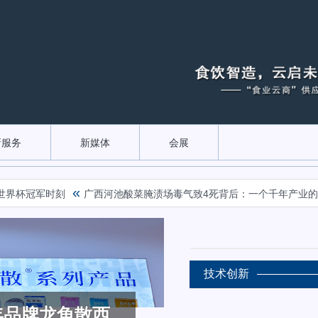
新服务
新媒体
会展
«
杯冠军时刻
广西河池酸菜腌渍场毒气致4死背后：一个千年产业的困
技术创新
景，开拓牛奶品
牛专业乳品引
年品牌龙角散西
届510如何
珠酸奶”潜力新