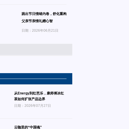
跳出节日情绪内卷，舒化重构
父亲节亲情礼赠心智
日期：2026年06月21日
从Energy到红芭乐，康师傅冰红
茶如何扩张产品边界
日期：2026年07月27日
云咖里的“中国魂”