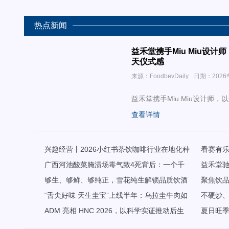
热点新闻
益禾堂携手Miu Miu设
天仪式感
来源：FoodbevDaily
日期：2026
益禾堂携手Miu Miu设计师
查看详情
兴趣经营丨2026小红书茶饮咖啡行业在地化种
看赛有
草指南
广西河池酸菜腌渍场毒气致4死背后：一个千
共迎FIFA
​益禾堂
年产业的困局与自救
够生、够鲜、够纯正，雪花纯生解锁品质饮酒
安！
聚焦饮品
新范式
“舌尖好味 天生圭宝”上线半年：乌拉圭牛肉如
师傅杯”华
不硬炒
何用一只“宝箱”抢占中国高端餐桌
ADM 亮相 HNC 2026，以科学实证推动后生
密码
夏日旺
元为重点的微生物组创新应用
房为什么都