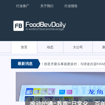
行业推广
关于我们
行业报告
首页
动态
大公司
«
最新消息
张产品边界
看赛有乐事！群星齐聚乐事观赛派对，与球迷共迎FIFA世界
金典蛋白桶锚定运动健身场
加码布局B端原料奶赛道，蒙
推动护嗓“养声”日常化，百
破圈传播新范式！燕京啤酒历
频频打造爆款，畅轻领跑“爆