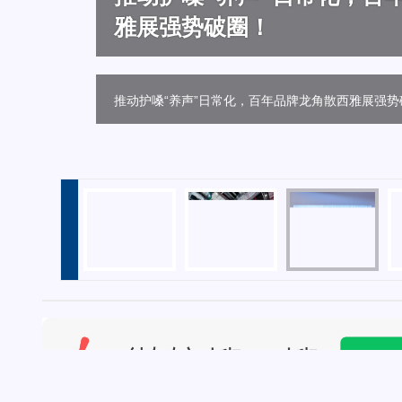
类增长新路径！
领烘焙创新趋势！
雅展强势破圈！
用“三贯穿五纵横六点连线”
赛道！
量
金典蛋白桶锚定运动健身场景，开拓牛奶品类增长
加码布局B端原料奶赛道，蒙牛专业乳品引领烘焙创
推动护嗓“养声”日常化，百年品牌龙角散西雅展强势
破圈传播新范式！燕京啤酒历届510如何用“三贯穿
频频打造爆款，畅轻领跑“爆珠酸奶”潜力新赛道！
牌声量