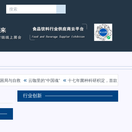
«
«
局与自救
云咖里的“中国魂”
十七年菌种科研积淀，首款常温功能酸
行业创新