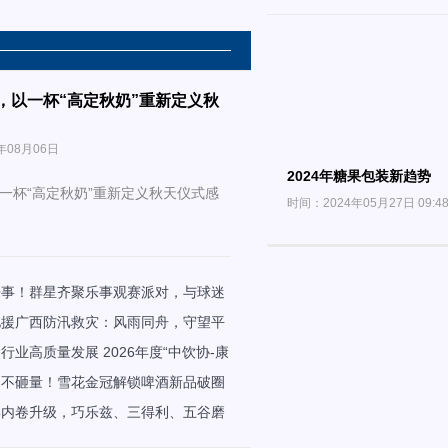
计师，以一杯“高定秋奶”重新定义秋
年08月06日
2024年糖果包装新趋势
，以一杯“高定秋奶”重新定义秋天仪式感
时间：2024年05月27日 09:4
乐事！群星齐聚乐事观赛派对，与球迷
世界杯冠军时刻
驰援广西防汛救灾：风雨同舟，守望平
行业高质量发展 2026年度“中饮协-康
北五省大学生饮料创新大赛启动
、不砸量！雪花金冠解锁啤酒新品破圈
季内卷升级，巧乐兹、三得利、五谷磨
在这档综艺里“押宝”？