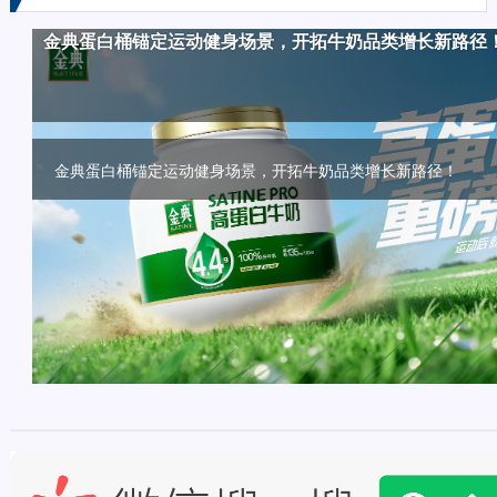
金典蛋白桶锚定运动健身场景，开拓牛奶品类增长新路径
加码布局B端原料奶赛道，蒙牛专业乳品引领烘焙创新趋
推动护嗓“养声”日常化，百年品牌龙角散西雅展强势破圈
破圈传播新范式！燕京啤酒历届510如何用“三贯穿五纵横
频频打造爆款，畅轻领跑“爆珠酸奶”潜力新赛道！
量
金典蛋白桶锚定运动健身场景，开拓牛奶品类增长新路径！
加码布局B端原料奶赛道，蒙牛专业乳品引领烘焙创新趋势！
推动护嗓“养声”日常化，百年品牌龙角散西雅展强势破圈！
破圈传播新范式！燕京啤酒历届510如何用“三贯穿五纵横六点连
频频打造爆款，畅轻领跑“爆珠酸奶”潜力新赛道！