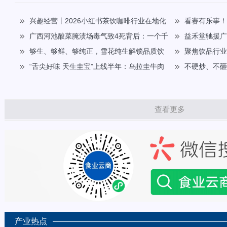
兴趣经营丨2026小红书茶饮咖啡行业在地化
看赛有乐事
种草指南
广西河池酸菜腌渍场毒气致4死背后：一个千
迷共迎FIFA世界
​益禾堂驰援
年产业的困局与自救
够生、够鲜、够纯正，雪花纯生解锁品质饮
平安！
聚焦饮品行业高
酒新范式
“舌尖好味 天生圭宝”上线半年：乌拉圭牛肉
康师傅杯”华北五
不硬炒、不
如何用一只“宝箱”抢占中国高端餐桌
圈密码
查看更多
产业热点