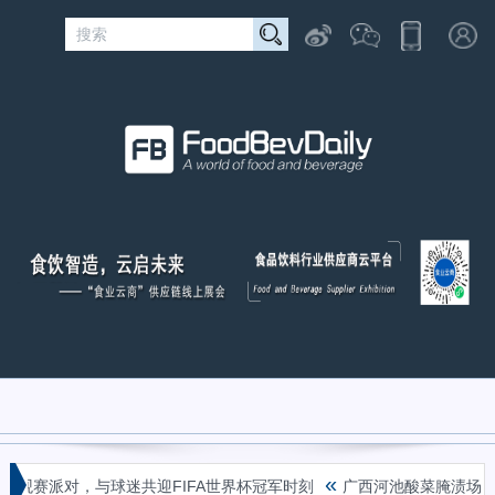
«
观赛派对，与球迷共迎FIFA世界杯冠军时刻
广西河池酸菜腌渍场毒气