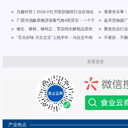
兴趣经营丨2026小红书茶饮咖啡行业在地化
看赛有乐事
种草指南
广西河池酸菜腌渍场毒气致4死背后：一个千
迷共迎FIFA世界
​益禾堂驰援
年产业的困局与自救
够生、够鲜、够纯正，雪花纯生解锁品质饮
平安！
聚焦饮品行业高
酒新范式
“舌尖好味 天生圭宝”上线半年：乌拉圭牛肉
康师傅杯”华北五
不硬炒、不
如何用一只“宝箱”抢占中国高端餐桌
圈密码
查看更多
产业热点