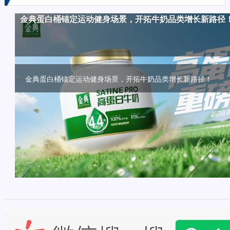
金典蛋白桶锚定运动健身场景，开拓牛奶品类增长新路径
加码布局B端原料奶赛道，蒙牛专业乳品引领烘焙创新趋
推动护嗓“养声”日常化，百年品牌龙角散西雅展强势破圈
破圈传播新范式！燕京啤酒历届510如何用“三贯穿五纵横
频频打造爆款，畅轻领跑“爆珠酸奶”潜力新赛道！
量
金典蛋白桶锚定运动健身场景，开拓牛奶品类增长新路径！
加码布局B端原料奶赛道，蒙牛专业乳品引领烘焙创新趋势！
推动护嗓“养声”日常化，百年品牌龙角散西雅展强势破圈！
破圈传播新范式！燕京啤酒历届510如何用“三贯穿五纵横六点连
频频打造爆款，畅轻领跑“爆珠酸奶”潜力新赛道！