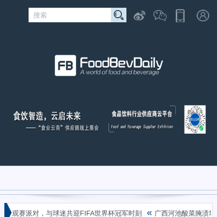
«
观赛派对，与球迷共迎FIFA世界杯冠军时刻
广西河池酸菜腌渍场毒