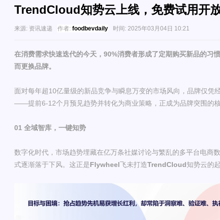
TrendCloud知势云上线，免费试用开
来源:
资讯速递
作者:
foodbevdaily
时间:
2025年03月04日 10:21
在消费需求快速迭代的今天，90%消费者形成了定期购买新品的习惯
而更换品牌。
面对每年超10亿量级的新品竞争与瞬息万变的市场风向，品牌仅凭
——提前6-12个月预见趋势并转化为商业策略，正成为品牌突围的
01 全域智库，一键知势
数字化时代，市场趋势埋藏在亿万条社媒讨论与繁乱的多平台电商
式逐渐落于下风。这正是
Flywheel
飞未打造
TrendCloud
知势云的