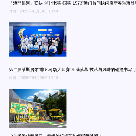
「澳門銀河」联袂"泸州老窖•国窖 1573"澳门首间快闪店新春璀璨登
时间：2025年01月18日 10:49
第二届莱斯居尔“非凡可颂大师赛”圆满落幕 技艺与风味的碰撞书写
时间：2026年04月09日 16:10
户外场景成新风口，看维他柠檬茶如何强势破圈！