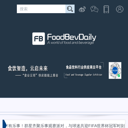
«
乐事！群星齐聚乐事观赛派对，与球迷共迎FIFA世界杯冠军时刻
广西