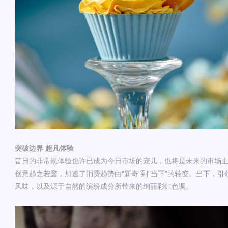
突破边界
超凡体验
昔日的
非常规
体验也许已成为今日市场的宠儿，也将是未来的市场
创意趋之若鹜，加速了消费趋势由
"
新奇
"
到
"
当下
"
的转变。当下
，
引
风味，以及源于自然的缤纷成分所带来的绚丽彩虹色调。