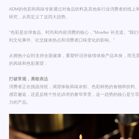
ADM
的色彩和风味专家通过对食品饮料及其他各行业消费者的线上
研究，从而定义了这四大趋势。
"
色彩是全球食品、时尚和内容消费的核心，
"Moeller
补充道。
"
我们
到文化事件、
社交媒体热点和消费者口味变化的影响。
”
从拥抱
小众
到支持全面健康，重塑怀旧并
纵情体验产品本身，而无需
的风味和色彩展望：
打破常规，勇敢表达
消费者正在挑战传统
，
渴望体验风味浓郁、色彩鲜艳的食物和饮料
感官邂逅，还是反映个性化诉求的奢华
享受
，
这一趋势的核心是引
力的产品。