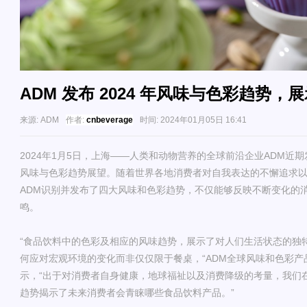
ADM 发布 2024 年风味与色彩趋势
来源:
ADM
作者:
cnbeverage
时间:
2024年01月05日 16:41
2024
年
1
月
5
日，上海
——
人类和动物营养的
全球前沿企业ADM近期
风味与色彩趋势展望。随着
世界各地
消费者对自我表达的不懈追求
ADM
识别并发布了
四大风味和色彩趋势，
不仅能够反映不断变化的
鸣。
“
食品饮料中的色彩及相应的风味趋势，
展示
了对人们生活状态的独
何
应对
宏观环境的变化而非仅仅限于餐桌
，
“
ADM
全球风味和色彩产
示，“出于对消费者自身健康，地球福祉以及消费降级的考量，我们
趋势揭示了未来消费者会青睐哪些食品饮料产品。”