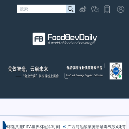
«
共迎FIFA世界杯冠军时刻
广西河池酸菜腌渍场毒气致4死背后：一