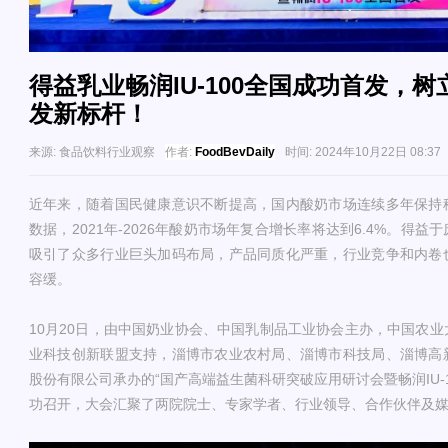
得益乳业畅润IU-100全国成功首发，
发新标杆！
来源:
食品饮料行业观察
作者:
FoodBevDaily
时间:
2024年10月22日 08:37
近年来，随着国民健康意识不断提高，国内酸奶市场连续多年保持
数据，2021年-2026年酸奶市场年复合增长率将达到6.4%。得
吸引了众多行业巨头加码布局，产品同质化严重，行业竞争和内卷
容缓。
10月20日，由中国奶业协会、中国乳制品工业协会主办，中国农
业科技创新联盟支持，淄博市农业农村局、淄博市科技局、淄博高
股份有限公司承办的“国产高端益生菌科研突破应用研讨会暨畅润IU-
功召开，大会汇聚了两院院士、专家学者、行业领导、合作伙伴及媒