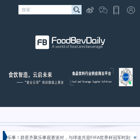
«
群星齐聚乐事观赛派对，与球迷共迎FIFA世界杯冠军时刻
广西河池酸