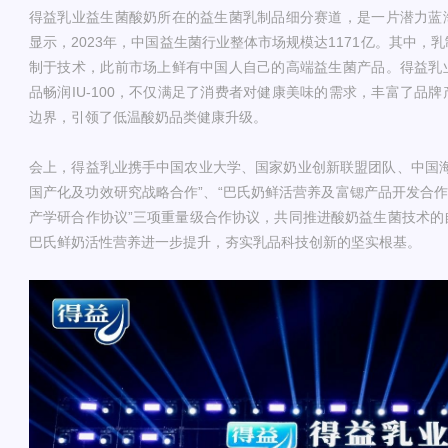
得益乳业益生菌酸奶所在的益生菌乳制品细分赛道，是一片潜力蓝
显示，2023年，中国益生菌行业整体市场规模达1171亿。其中，
制于技术，此前市场上鲜有中国人自己的高端益生菌产品。得益乳
品畅润IU-100，不仅满足了消费者对健康美味的需求，丰富了品
边界，引领了低温酸奶品类健康升级。
会上，得益乳业携手中国农业大学、国家奶业创新联盟团队、中国海
国产化及功效研究战略合作”、“巴氏奶鲜活营养及富锶产品开发合作
产学研合作协议”三项重量级合作协议，共同推进酸奶益生菌技术的
巴氏鲜奶活性营养进一步提升，夯实乳品科技创新的坚实根基。