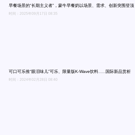
早餐场景的“长期主义者”，蒙牛早餐奶以场景、需求、创新突围登顶
时间：2025年09月17日 08:35
可口可乐推“眼泪味儿”可乐、限量版K-Wave饮料......国际新品赏析
时间：2024年02月28日 08:40