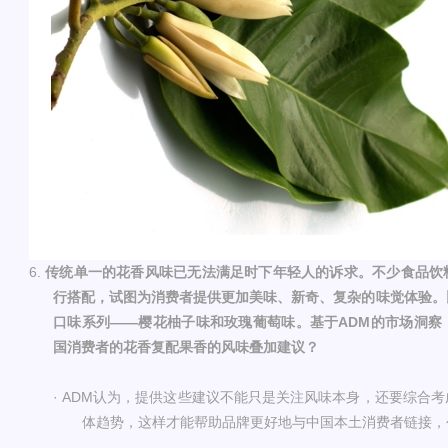
6.
传统单一的花香风味已无法满足时下年轻人的诉求。不少食品饮
行搭配，试图为消费者提供更加美味、新奇、复杂的味觉体验。
口味系列
——樱花柚子味和玫瑰葡萄味。基于
ADM
的市场洞察
国消费者的花香复配果香的风味叠加建议
？
· ADM
认为，提供这些建议不能只是关注风味本身，还要综合考
体趋势，这样才能帮助品牌更好地与中国本土消费者链接，