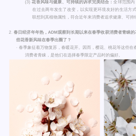
(3)
花香
风味
与
健康、
可持续的诉求完美结合
：
全球范围内
在过去两年发生了改变，以实现更环境友好的生活方
联想到其植物属性，符合近年来消费者追求健康、可持
2.
春日经济年年热，
ADM
观察到长期以来在春季收获消费者青睐的
些花香新风味在春季出圈了？
·
春季象征着万物复苏，春暖花开。因而，樱花、桃花等这些在
消费者青睐，是他们在选择春季限定产品时的偏好。