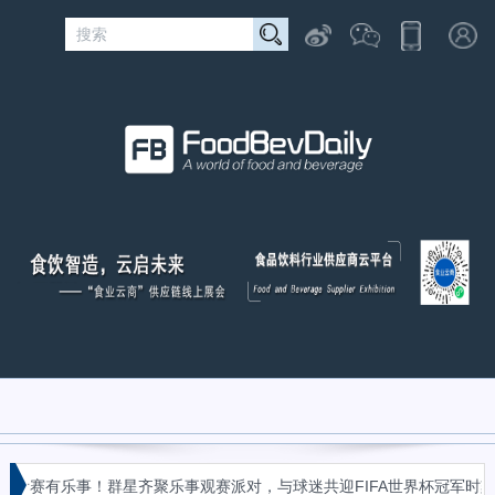
«
乐事！群星齐聚乐事观赛派对，与球迷共迎FIFA世界杯冠军时刻
广西