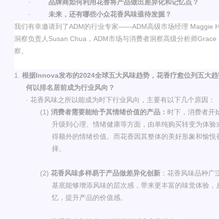
·
品牌商如何利用花香将产品做出差异化和记忆点？
·
未来，还有哪些小众花香风味亟待发掘
？
我们有幸邀请到了ADM
的行业专家
——ADM高级市场经理
Maggi
洞察负责人Susan Chua，ADM市场与消费者洞察高级分析师Grac
察。
1.
根据
Innova
发布的
2024全球五大风味趋势，
花香疗愈位列五大趋
何以排名居前成为行业风向？
·
花香风味之所以能成为时下行业风向，主要有以下几个原因：
(1)
消费者需要能给予其情绪价值的产品：
时下，消费者开
升级到心理、情绪健康等方面
，由单纯购买转变为体验
得额外的情绪价值。而花香因其整体的美好形象和愉悦
择。
(2)
花香风味多样易于产品做差异化创新
：花香风味品种广
基底能够增添风味的层次感，带来更丰富的味觉体验，
忆，提升产品的价值感。