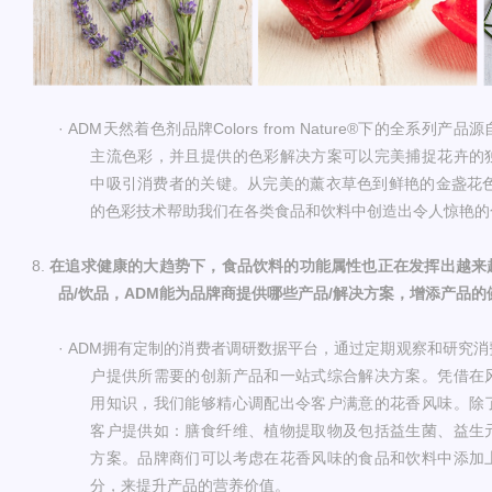
· ADM
天然着色剂品牌
Colors from Nature®
下的全系列产品
源
主流色彩，并且提供的色彩解决方案可以完美捕捉花卉的
中吸引消费者的关键。从完美的薰衣草色到鲜艳的金盏花
的色彩技术帮助我们在各类食品和饮料中创造出令人惊艳的
8.
在追求健康的大趋势下，食品饮料的功能属性也正在发挥出越来
品
/饮品，
ADM
能为品牌商提供哪些产品
/解决方案，增添产品的
· ADM
拥有定制的消费者调研数据平台，通过定期观察和研究消
户提供所需要的创新产品和一站式综合解决方案。凭借在
用知识，我们能够精心调配出令客户满意的花香风味。除
客户提供如：膳食纤维、植物提取物及包括益生菌、益生
方案。品牌商们可以考虑在花香风味的食品和饮料中添加
分，来提升产品的营养价值
。