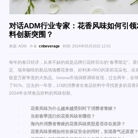
对话ADM行业专家：花香风味如何引领2
料创新突围？
来源:
ADM
作者:
cnbeverage
时间:
2024年05月30日 12:01
每年的春日经济，从来不缺的就是品牌们花样百出的
“春季限定”。
定、瑞幸咖啡的新品珞珈樱花拿铁、好利来
×RIO
的茉莉花朵包
…在各
疑是万家争宠的大热品。
Innova
市场洞察调研发现，过去两年，全
了
91%。过去的一年里，1/3的消费者在食品饮料中寻找更多的花
2024年全球食品饮料的风味创新。
·
花香风味为什么越来越受到时下消费者青睐？
·
当前春季流行的花香风味有哪些？
·
海内外消费者青睐的花香风味类型是否存在差异？
·
花香风味香精如何在保证安全的同时，实现香气还原度