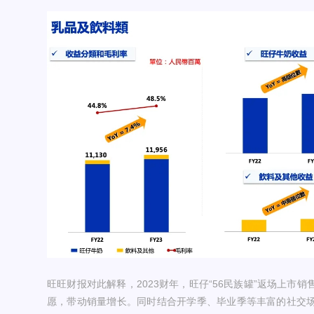
旺旺财报对此解释，2023财年，旺仔“56民族罐”返场上市
愿，带动销量增长。同时结合开学季、毕业季等丰富的社交