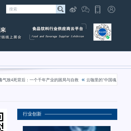
«
«
4死背后：一个千年产业的困局与自救
云咖里的“中国魂”
十七年菌
行业创新