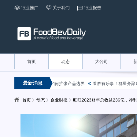
行业推广
关于我们
行业报告
首页
动态
大公司
«
最新消息
到红芭乐，康师傅冰红茶如何扩张产品边界
看赛有乐事！群星齐聚乐事观赛
首页
》
动态
》
企业财报
》
旺旺2023财年总收益236亿，净利