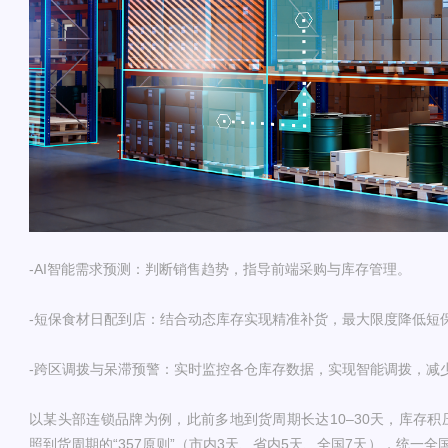
-AI智能需求预测：判断销售趋势，指导前端采购与库存管理。
-短保食材日配到店：结合动态库存实现精准补货，最大限度降低短
-跨区调拨与呆滞预警：实时监控各仓库存数据，实现智能调拨，减
以某头部连锁品牌为例，此前多地到货周期长达10–30天，库存
照到货周期的“357原则”（市内3天、省内5天、全国7天），统一