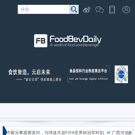
«
聚乐事观赛派对，与球迷共迎FIFA世界杯冠军时刻
广西河池酸菜腌渍