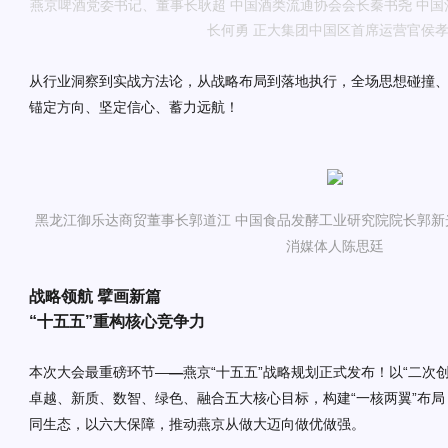
燕京啤酒党委书记、董事长耿超
中国酒类流通协会会长秦书尧
中国
长何勇
正大集团中国区首席运营官侯
从行业洞察到实战方法论，从战略布局到落地执行，全场思想碰撞
锚定方向、坚定信心、蓄力远航！
黑龙江御乐达商贸董事长郭道江
中国食品发酵工业研究院院长郭
消媒体人陈思廷
战略
领航
擘画新篇
“
十五五
”
重构核心竞争力
本次大会最重磅环节
—
—
燕京
“十五五”战略规划
正式发布！
以
“
二次
卓越、新质、数智、绿色、融合五大
核心
目标，
构建
“
一核两翼
”
布局
同生态
，
以六大保障，推动
燕京
从做大迈向做优做强
。