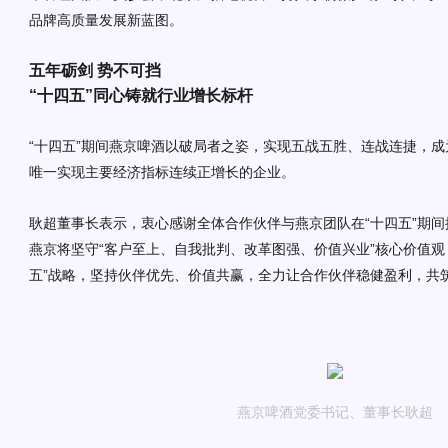
品牌高质量
发展新
蓝图。
五年砺剑
势不可挡
“
十四五
”
同心
铸就行业增长标杆
“十四五”期间燕京啤酒
以破局者之姿，
实现五战五胜、连战连捷，成
唯一实现
主要经济指标
连续正增长的企业
。
耿超
董事长表示，
衷心感谢全体合作伙伴与燕京团队在
“十四五”期
燕京将坚守
“客户至上、自我批判、改革图强、价值兴业”核心价值观
五”战略，坚持伙伴优先、价值共赢，全力让合作伙伴稳健盈利，共
燕京啤酒党委书记、董事长耿超