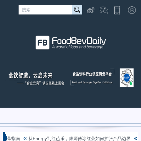
«
«
草指南
从Energy到红芭乐，康师傅冰红茶如何扩张产品边界
看赛