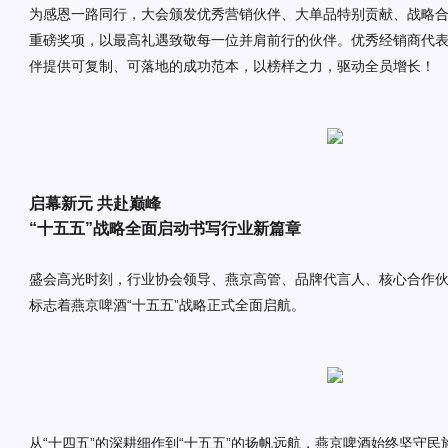
为感恩一路同行，大会颁发优秀营销伙伴、大单品特别贡献、战略
重磅奖项，以最高礼遇致敬每一位并肩前行的伙伴。优秀经销商代
伴提供可复制、可落地的成功范本，以榜样之力，驱动全员增长！
启幕新元
共赴巅峰
“
十五五
”
战略全面启动
书写行业新
篇章
盛
会高光时刻
，
行业协会领导、燕京高管、品牌代言人、核心合作
标志着
燕京啤酒
“十五五”战略正式全面启航。
从
“十四五”的深耕细作到“十五五”的扬帆远航，燕京啤酒始终坚守