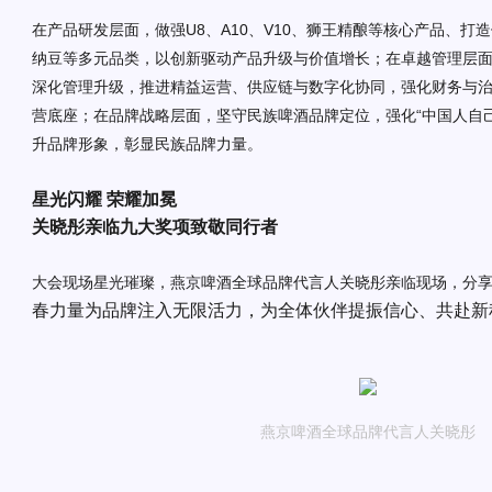
在产品研发层面，做强
U8、A10、V10、狮王精酿等核心
产品
、
打造
纳豆等多元品类，以创新驱动产品升级与价值增长
；
在卓越管理层
深化管理升级，推进精益运营、供应链与数字化协同，强化财务与
营底座
；
在品牌战略层面，坚守民族啤酒品牌定位，强化
“中国人自
升品牌形象，彰显民族品牌力量。
星光闪耀
荣耀加冕
关晓彤亲临
九大奖项致敬同行者
大会现场星光璀璨
，
燕京啤酒全球品牌代言人关晓彤亲临现场，分
春力量为品牌注入无限活力，为全体伙伴提振信心、共赴新
燕京啤酒全球品牌代言人关晓彤