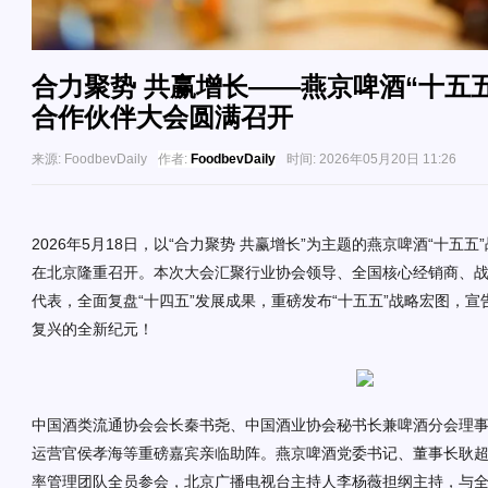
合力聚势 共赢增长——燕京啤酒“十五五
合作伙伴大会圆满召开
来源:
FoodbevDaily
作者:
FoodbevDaily
时间:
2026年05月20日 11:26
2026年5月18日，以“合力聚势 共赢增长”为主题的燕京啤酒
“
十五五
”
在
北
京隆重召开。
本次大会
汇聚行业协会领导、全国核心经销商、
代表，全面复盘
“十四五”发展成果，
重磅发布
“十五五”战略宏图，
复兴的全新纪元！
中国酒类流通协会会长秦书尧、中国酒业协会秘书长兼啤酒分会理
运营
官
侯孝海等重磅嘉宾
亲临助阵
。燕京啤酒党委书记、董事长耿
率管理团队全员参会，北京广播电视台主持人李杨薇担纲主持
，
与