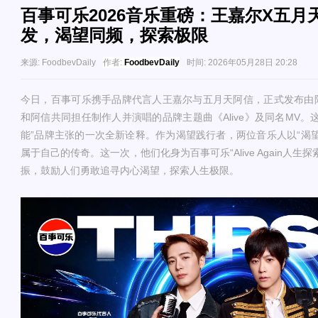
百事可乐2026音乐重磅：王嘉尔X五月天
发，渴望同频，探索极限
来源:
FoodbevDaily
作者:
FoodbevDaily
时间:
2026年05月28日 20:28
今日，百事可乐
携手
品牌代言人王嘉尔与五月天阿信
，
正式发布
由
和阿信共同担任制作人并演唱的
品牌主题曲《
Alive》及同名MV
能”品牌主张的一次全新诠释。作为渴望践行者，两位音乐人以“渴
属于自己的传奇。这一次，他们
化身为百事可乐
“Alive Again人生
振
，
鼓励人们勇敢追寻内心渴望，探索人生极限
。