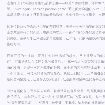
这也呼应了“渴望就可能”的品牌态度——尊重个体独特性，守护每个
望。
“Alive again, passion passion game.”
通过
反复
响起
的
“Aliv
这场渴望的狂欢：只要保持能量与激情，生命便能一次次重启，点
这
不仅是
两位
华语乐坛巨星的梦幻联动，更是
一次
关于渴望的深度
王嘉尔充满张力的声线
，
在副歌中交汇
——两个同样炽热的渴望灵
契共振。百事可乐让渴望音浪再度破圈，让年轻一代的渴望找到同
指明方向。
百事可乐的一抹蓝，正是任何时代渴望的起点。从上世纪末的华
代”，百事始终站在流行文化的最前沿，让每一代人的渴望透过音乐
曲的发布，更是一次音乐叙事的升级。在全新的音乐营销体系下，
一个可生长、可传承的音乐内容生态。从线上到线下，从单曲引爆
断拓宽渴望支点，让更多人找到出口，抵达那片渴望共振的百事蓝
时代奔涌向前，百事从未缺席。从磁带里的群星金曲，到耳机里的
音乐语言，与年轻人完成一次次
“渴望就可能”的双向奔赴。每一
的“青年渴望图鉴”——有态度、敢突破、不服输。这些歌曲被收录