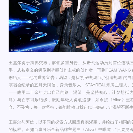
王嘉尔
勇于
跨界突破
，解锁多重身份。从击剑运动员到首位连续
手，从被定义的偶像到掌握创作主权的创作者，再到
TEAM WANG
创始人——他向世界宣告：渴望，是从“打破规则”到“创造规则”的自
演唱会纪录的五月天阿信，身为音乐人、STAYREAL潮牌主理人、知名I
——他用二十余年走出自己的路：渴望，是坚持初心，让梦想抵达更
肆》与百事可乐结缘，鼓励年轻人勇敢追梦；如今携《Alive》
弃、不妥协，每一次坚持，都能推动自我迭代与突破，让渴望不断
王嘉尔与阿信，以不同的探索方式回应真实渴望，
并
给出了相同的
的模样。
正如
百事可乐全新品牌主题曲《
Alive》中唱道：“
只要灵