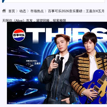
首页
》
动态
》
市场热点
》
百事可乐2026音乐重磅：王嘉尔X五月
天阿信《Alive》首发，渴望同频，探索极限