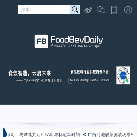
«
对，与球迷共迎FIFA世界杯冠军时刻
广西河池酸菜腌渍场毒气致4