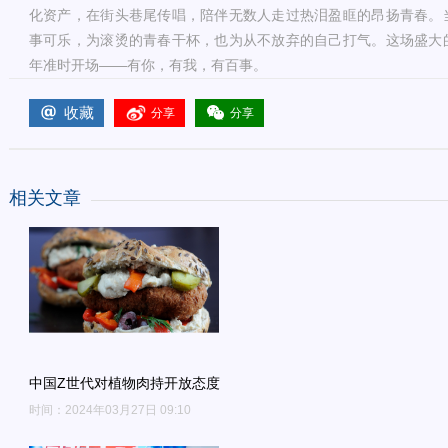
化资产，在街头巷尾传唱，陪伴无数人走过热泪盈眶的昂扬青春。
事可乐，为滚烫的青春干杯，也为从不放弃的自己打气。这场盛大
年准时开场——有你，有我，有百事。
收藏
分享
分享
相关文章
中国Z世代对植物肉持开放态度
时间：2024年03月27日 09:10