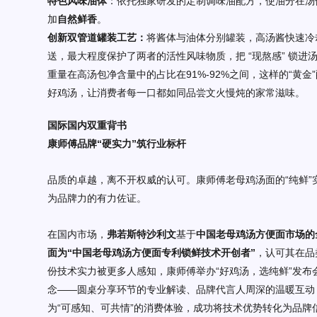
特色风味油体
：依托独家研发的定制调味油配方，使油分在汤
加
自然鲜香
。
创新双管道罐装工艺：
将酱体与油体分别罐装，高汤酱快速冷
送，最大程度保护了两者的活性风味物质，把 “现熬感” 锁
重量在高汤包净含量中的占比在91%-92%之间，这样的“黄金
好鸡汤，让消费者每一口都如同品尝文火慢炖的家常滋味。
国际国内双重背书
康师傅品牌
“
硬实力
”
筑行业标杆
品质的卓越，离不开权威的认可。康师傅老母鸡汤面的
“纯鲜
为品牌力的有力佐证。
在国内市场，
弗若斯特
沙利文
基于
中国老母鸡汤方便面市场的
面
为
“中国老母鸡汤方便面专利锁鲜技术开创者”
，认可其在品
份技术实力被更多人感知，康师傅举办
“好鸡汤，选纯鲜”发布
念——圆桌分享环节的专业解读、品牌代言人周深的温暖互动，
为“可感知、可共情”的消费体验，成功将技术优势转化为品牌