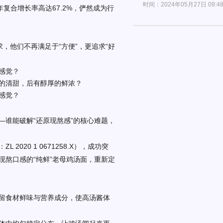
时间：2024年05月27日 09:4
，年复合增长率高达67.2%，俨然成为行
，他们不再满足于“方便”，更追求“好
感觉？
的清甜，后有醇厚的鲜浓？
感觉？
—谁能破解“还原现熬感”的核心难题，
：
ZL 2020 1 0671258.X），成功突
熬口感的“纯鲜”老母鸡汤面，重新定
留食材鲜味与营养成分，使高汤酱体