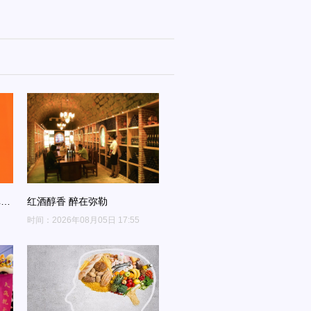
单公
红酒醇香 醉在弥勒
！
时间：2026年08月05日 17:55