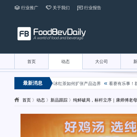
行业推广
关于我们
行业报告
首页
动态
大公司
«
最新消息
nergy到红芭乐，康师傅冰红茶如何扩张产品边界
看赛有乐事！群星齐
首页
》
动态
》
新品跟踪
》
纯鲜破局，标杆立序｜康师傅老