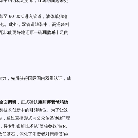
体中均匀稳定分布，让鸡汤闻起来更
却至
60-80℃进入管道，油体单独输
进汤包。此外，双管道罐装中，高汤酱料
”配比能更好地还原一碗
现熬感
十足的
”实力，先后获得国际国内双重认证，成
全面调研
，正式确认
康师傅
老母鸡汤
类技术创新中的引领地位。为了让这
会，通过直播形式向公众传递“纯鲜”理
将专利锁鲜技术从“硬核参数”转化
信任基石，深化了消费者对康师傅“纯