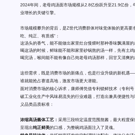
2024年间，老母鸡汤面市场规模从2.8亿份跃升至21.9亿份
业增长的关键引擎。
市场规模攀升的背后，是
Z世代消费群体对味觉体验的更高要求
吃、
纯正
、有质感
”
：
这汤头的香气，能不能做出家里灶台慢煨时那种香味飘满屋的
喝这汤的时候，鲜味能不能和家里砂锅熬的汤一样，先有土鸡
喝完汤，喉间能不能有像自己炖老母鸡汤那样，回甘又清爽的
这些需求，既是消费市场的新痛点，也是行业升级的新机遇
—
谁就能抢占赛道高地，激发市场更大潜能。
面对消费市场的核心诉求，康师傅凭借专利锁鲜技术（专利号
破工业化生产中风味易流失的行业难题，打造出兼具便捷性与现
义品类品质标准
：
浓缩高汤酱体工艺：
采用三段特定温度范围熬酱，最大程度保
呈现出
纯正鲜美
的口感，为整碗鸡汤面注入了灵魂。