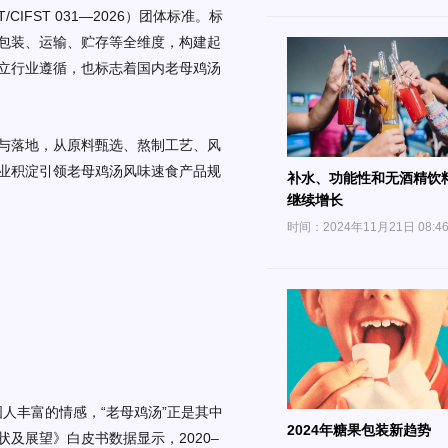
T/CIFST 031—2026）团体标准。标
包装、
运输、
贮存等全维度，构建起
立行业遵循
，也
标志着国内老母鸡汤
与落地，从原料甄选、熬制工艺、风
业积淀引领
老母鸡
汤风味速食产品规
补水、功能性和无酒精饮
继续增长
时间：2024年11月21日 08:4
国人丰富的情感，“老母鸡汤”正是其中
2024年糖果包装新趋势
状及展望》白皮书数据显示，
2020–