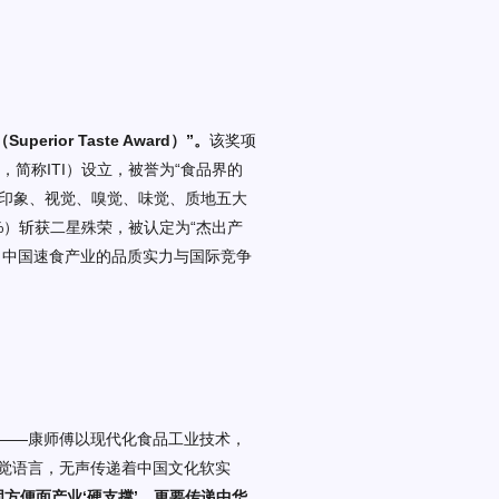
perior Taste Award）”。
该奖项
Institute，简称ITI）设立，被誉为“食品界的
一印象、视觉、嗅觉、味觉、质地五大
0%）斩获二星殊荣，被认定为“杰出产
了中国速食产业的品质实力与国际竞争
——康师傅以现代化食品工业技术，
觉语言，无声传递着中国文化软实
固方便面产业‘硬支撑’，更要传递中华