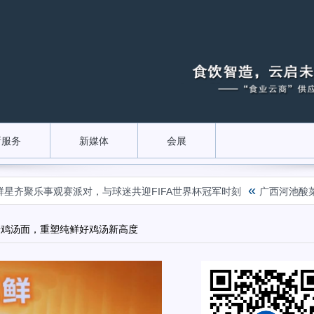
新服务
新媒体
会展
«
聚乐事观赛派对，与球迷共迎FIFA世界杯冠军时刻
广西河池酸菜腌渍
母鸡汤面，重塑纯鲜好鸡汤新高度