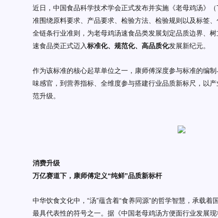
近日，中国食品科学技术学会正式发布并实施《老母鸡汤》（
准围绕原料
要求
、产品
要求
、检验方法、
检验
规则以及标签
、
全链条行业准则，为老母鸡汤速食品类发展划定品质边界、树
速食品类正式迈入
标准化、规范化、高品质化
发展新纪元。
作为该标准的核心起草单位之一，康师傅深度参与标准的编制
味感官，到营养
指标
、全维度参与搭建行业品质新标尺，以产
范升级。
消费升级
万亿赛道下，康师傅定义
“纯鲜”品质新标杆
中华饮食文化中，
“汤”蕴含着“食养同源”的哲学智慧，承载着
最具代表性的符号之一。
据《中国老母鸡汤方便面行业发展现