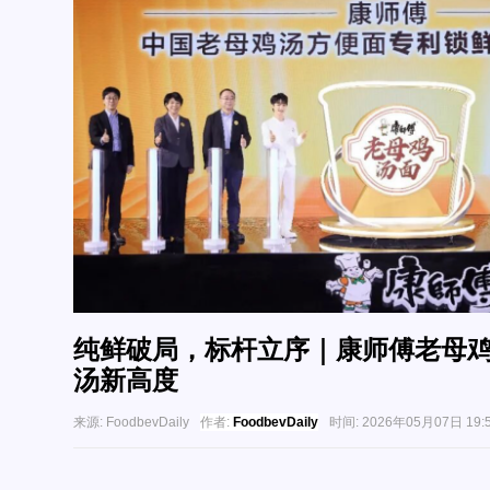
纯鲜破局，标杆立序｜康师傅老母
汤新高度
来源:
FoodbevDaily
作者:
FoodbevDaily
时间:
2026年05月07日 19: