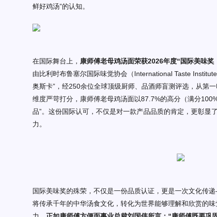
鲜好鸡汤”的认知。
在国际舞台上，
康师傅老母鸡汤面荣获
2026年度“国际美味奖（Su
由比利时布鲁塞尔国际味觉协会（
International Taste 
奥斯卡”，经250余位全球顶级厨师、品酒师盲测评选，从第
维度严苛打分，康师傅老母鸡汤面以87.7%的高分（满分10
品”。这份国际认可，不仅是对一款产品品质的肯定，更彰显
力。
国际美味奖的殊荣，不仅是一份品质认证，更是一次文化
传递
将传承千年的中华汤食文化，转化为世界能够理解和欣赏的味
力。
正如康师傅方便面事业总裁刘国伟所言：
“康师傅既要巩