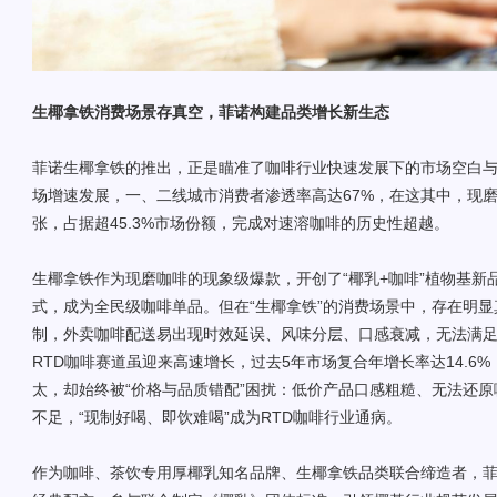
生椰拿铁消费场景存真空
，
菲诺构建品类增长新生态
菲诺生椰拿铁的推出，正是瞄准了咖啡行业快速发展下的市场空白
场增速发展，一、二线城市消费者渗透率高达67%，在这其中，现
张，占据超45.3%市场份额，完成对速溶咖啡的历史性超越。
生椰拿铁作为现磨咖啡的现象级爆款，开创了“椰乳+咖啡”植物基新
式，成为全民级咖啡单品。但在“生椰拿铁”的消费场景中，存在明
制，外卖咖啡配送易出现时效延误、风味分层、口感衰减，无法满
RTD咖啡赛道虽迎来高速增长，过去5年市场复合年增长率达14.6%
太，却始终被“价格与品质错配”困扰：低价产品口感粗糙、无法还
不足，“现制好喝、即饮难喝”成为RTD咖啡行业通病。
作为咖啡、茶饮专用厚椰乳知名品牌、生椰拿铁品类联合缔造者，菲诺