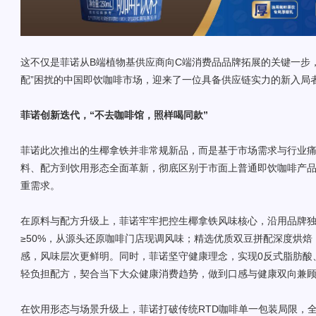
这不仅是菲诺从B端植物基供应商向C端消费品品牌拓展的关键一步
配”困扰的中国即饮咖啡市场，迎来了一位具备供应链实力的新入局
菲诺创新迭代，“
不去咖啡馆，照样喝同款
”
菲诺此次推出的生椰拿铁并非常规新品，而是基于市场需求与行业
料、配方到饮用形态全面革新，彻底区别于市面上普通即饮咖啡产
重需求。
在原料与配方升级上，菲诺牢牢把控生椰拿铁风味核心，沿用品牌
≥50%，从源头还原咖啡门店现调风味；精选优质双豆拼配深度烘
感，风味层次更鲜明。同时，菲诺坚守健康理念，实现0反式脂肪酸
轻负担配方，契合当下大众健康消费趋势，做到口感与健康双向兼
在饮用形态与场景升级上，菲诺打破传统RTD咖啡单一包装局限，全新