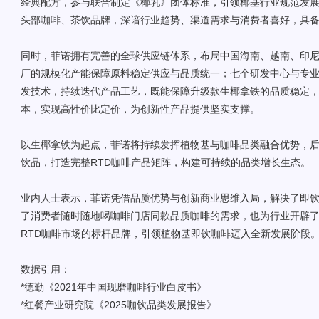
经典配方，参与联合制定《椰乳》团体标准，引领椰基行业规范发
头部咖啡、茶饮品牌，深谙行业趋势、渠道需求与消费者喜好，具
同时，菲诺拥有完善的全球供应链体系，布局中国海南、越南、印
厂的规模化产能保障原料稳定供应与品质统一；七个研发中心与专
发技术，持续迭代产品工艺，既能保障升级款生椰拿铁的品质稳定
本，实现高性价比定价，为创新性产品提供坚实支撑。
以生椰拿铁为起点，菲诺将持续发挥植物基与咖啡品类融合优势，
饮品，打造完整RTD咖啡产品矩阵，构建可持续的品类增长生态。
业内人士表示，菲诺凭借品质优势与创新商业思维入局，解决了即
了消费者随时随地喝咖啡门店同款品质咖啡的需求，也为行业开辟
RTD咖啡市场的标杆品牌，引领植物基即饮咖啡迈入全新发展阶段
数据引用：
*德勤《2021年中国现磨咖啡行业白皮书》
*红餐产业研究院《2025咖饮品类发展报告》