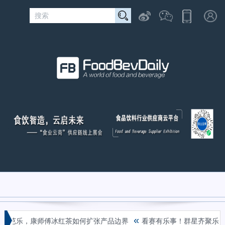
«
到红芭乐，康师傅冰红茶如何扩张产品边界
看赛有乐事！群星齐聚乐事观赛