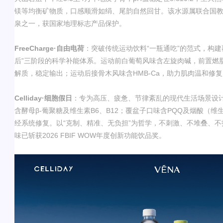
镁等均衡矿物质，口感顺滑如绢、尾韵自然回甘。该水源属联合国
泉之一，获国家地理标志产品保护。
FreeCharge·
自由电荷
：突破传统运动饮料
“
一瓶通吃
”
的范式，构建
后
”
三阶段的科学补能体系。运动前白葡萄风味含左旋肉碱，前置燃
解质，稳定输出；运动后接骨木风味含
HMB-Ca
，助力肌肉温和修复
Celliday·
细胞假日
：专为高压、疲惫、节律紊乱的现代生活场景设
含酵母
β-
葡聚糖及维生素
B6
、
B12
；覆盆子口味含
PQQ
及烟酸（维
经系统修复。以
“
克制、精准、无负担
”
为哲学，不刺激、不堆叠、不
味已斩获
2026 FBIF WOW
年度创新功能饮品奖。