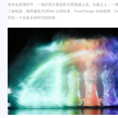
发布会高潮环节，一场巨型水幕投影大秀震撼上演。水幕之上，一
三条轨迹，最终凝练为
VÉNA·
沁语轻泉
、
FreeCharge·
自由电荷
、
Ce
宣告一个全新水饮时代的到来。