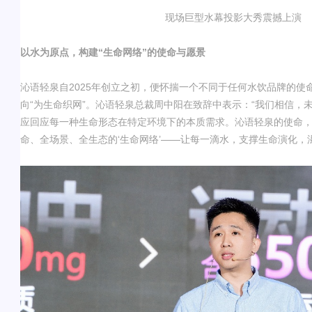
现场
巨型水幕投影大秀震撼上演
以水为原点，构建
“生命网络”的使命与愿景
沁语轻泉自
2025
年创立之初，便怀揣一个不同于任何水饮品牌的使
向
“
为生命织网
”
。沁语轻泉总裁周中阳在致辞中表示：
“
我们相信，
应回应每一种生命形态在特定环境下的本质需求。沁语轻泉的使命
命、全场景、全生态的
‘
生命网络
’——
让每一滴水，支撑生命演化，