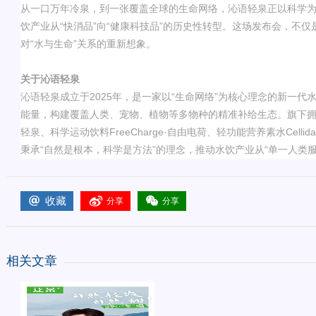
从一口万年冷泉，到一张覆盖全球的生命网络，沁语轻泉正以科学
饮产业从
“
快消品
”
向
“
健康科技品
”
的历史性转型。这场发布会，不仅
对
“
水与生命
”
关系的重新想象。
关于沁语轻泉
沁语轻泉成立于
2025
年，是一家以
“
生命网络
”
为核心理念的新一代
能量，构建覆盖人类、宠物、植物等多物种的精准补给生态。旗下
轻泉、科学运动饮料
FreeCharge·
自由电荷、轻功能营养素水
Cellida
秉承
“
自然是根本，科学是方法
”
的理念，推动水饮产业从
“
单一人类
收藏
分享
分享
相关文章