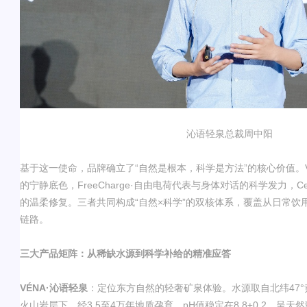
沁语轻泉总裁周中阳
基于这一使命，品牌确立了
“
自然是根本，科学是方法
”
的核心价值。
的宁静底色，
FreeCharge·
自由电荷
代表与身体对话的科学发力，
Ce
的温柔修复。三者共同构成
“
自然
×
科学
”
的双核体系，覆盖从日常饮
链路。
三大产品矩阵：从稀缺水源到科学补给的精准应答
VÉNA·
沁语轻泉
：定位东方自然的轻奢矿泉体验。水源取自北纬
47°
火山岩层下，经
3.5
至
4
万年地质孕育，
pH
值稳定在
8.8±0.2
，呈天然