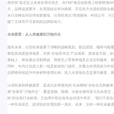
然科技
”
姿态定义未来饮用水形态；在
FBIF
食品创新展上斩获两项
W
月，品牌远渡重洋，在美国硅谷举办静展，开启东方水源的国际化
从行业峰会到全球创新腹地，沁语轻泉以
“
情感接纳、科技认可、行
建了立体而不可复制的品牌影响力。
未来图景：从人类健康到万物共生
面向未来，沁语轻泉披露了清晰的战略规划。新品层面，咖啡与能
聚焦高强度提神场景，完善
“
全场景伴侣
”
产品谱系。新渠道方面，在
基础上，将拓展会员制商超、智能无人零售终端及企业定制服务。
同时，年内计划进入新一线及旅游热门城市，并重点布局高校与年
品牌将持续提升环保材料使用比例，投入水源地生态监测与修复，
沁语轻泉的终极愿景，是成为全球领先的
“
生命网络
”
补给生态构建者
康
”
拓展至
“
万物共生
”
，覆盖宠物、植物、水族生物等多元生命形态
给
”
的全新行业标准。正如周中阳在发布会结语中所言：
“
我们不是在
一种生命状态，提供恰好所需的那一滴水。未来，没有一种生命被