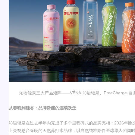
沁语轻泉三大产品
矩阵
——
VÉNA·
沁语轻泉
、
FreeCharge·
自
从春晚到硅谷：品牌势能的连续跃迁
沁语轻泉在过去半年内完成了多个里程碑式的品牌亮相：
2026
年除
上央视总台春晚的天然苏打水品牌，以自然纯粹陪伴全球华人团圆