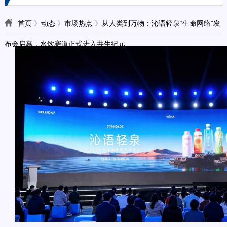
首页
》
动态
》
市场热点
》
从人类到万物：沁语轻泉“生命网络”发
布会启幕，水饮赛道正式进入共生纪元