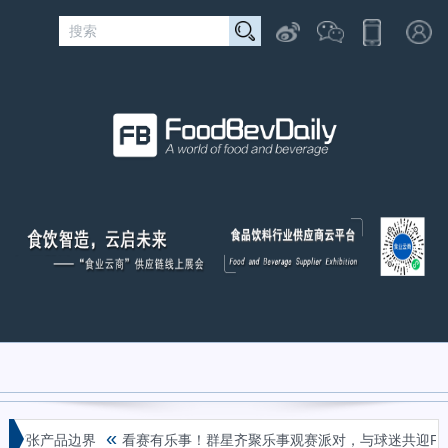
«
张产品边界
看赛有乐事！群星齐聚乐事观赛派对，与球迷共迎FIFA世