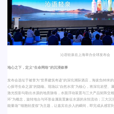
沁语轻泉
在上海举办
全球发布会
地心之下，定义
“生命网络”的沉浸叙事
发布会选址于被誉为
“
世界建筑奇迹
”
的深坑洲际酒店，海拔负
88
米的
心探寻生命之源
”
的隐喻。现场以
“
自然水境
”
为核心，将深坑岩壁、
激光投影勾勒出水源的地质脉络，水面浮动装置与三大产品矩阵交
环
”
为概念，旋转地台与环形金属装置象征水源的永恒流动；三大沉
能量场
”“
细胞轻度假
”
为主题，让嘉宾在步入的瞬间，即完成从感官