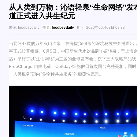
从人类到万物：沁语轻泉“生命网络”发
道正式进入共生纪元
来源:
foodbevdaily
作者:
foodbevdaily
时间:
2026年06月08日 08:33
当北纬
47
度的万年火山冷泉，在海拔负
88
米的深坑秘境中奔涌而出
事正式拉开帷幕。
6
月
5
日，中国新生代水饮品牌沁语轻泉，于上海
店）举行了以
“
生命网络
”
为主题的全球发布会，旗下三大战略产品线
FreeCharge·
自由电荷、
Celliday·
细胞假日首次同台完整亮相，同时
一人类服务
”
迈向
“
多物种共生服务
”
的颠覆性愿景。