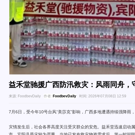
​益禾堂驰援广西防汛救灾：风雨同舟，
来源:
FoodbevDaily
作者:
FoodbevDaily
时间:
2026年07月08日 12:59
7月6日，受今年10号台风“美莎克”影响，广西多地遭遇持续强降雨
灾情发生后，社会各界高度关注受灾群众的安危。益禾堂迅速启动属
市、宾阳县受灾较为严重、当地已发布救灾物资需求后，第一时间