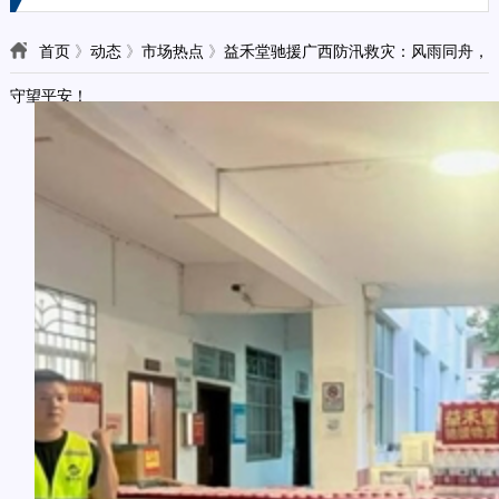
首页
》
动态
》
市场热点
》
​益禾堂驰援广西防汛救灾：风雨同舟，
守望平安！