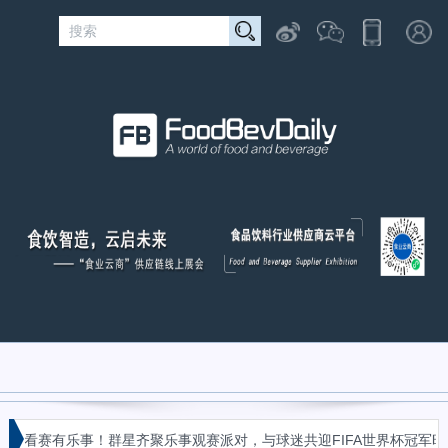
看赛有乐事！群星齐聚乐事观赛派对，与球迷共迎FIFA世界杯冠军时刻