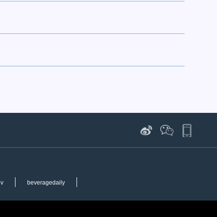
ev
beveragedaily