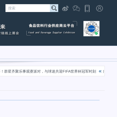
«
！群星齐聚乐事观赛派对，与球迷共迎FIFA世界杯冠军时刻
广西河池