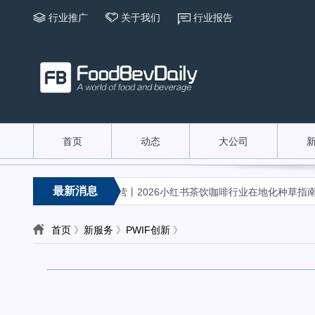
行业推广
关于我们
行业报告
首页
动态
大公司
«
最新消息
酒醇香 醉在弥勒
兴趣经营丨2026小红书茶饮咖啡行业在地化种草指南
首页
》
新服务
》
PWIF创新
》