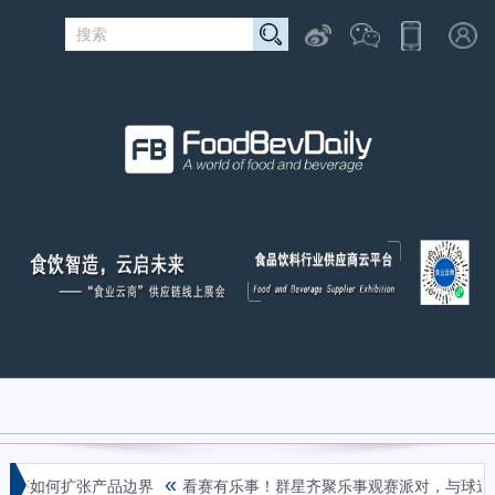
«
冰红茶如何扩张产品边界
看赛有乐事！群星齐聚乐事观赛派对，与球迷共