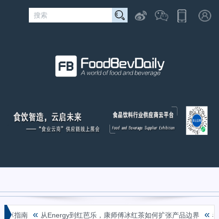
«
«
草指南
从Energy到红芭乐，康师傅冰红茶如何扩张产品边界
看赛