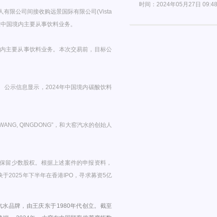
时间：2024年05月27日 09:4
人有限公司间接收购远景国际有限公司(Vista
关联公司在中国境内主要从事饮料业务。
境内主要从事饮料业务。本次交易前，目标公
。公示信息显示，2024年中国境内碳酸饮料
G, QINGDONG”，和大窑汽水的创始人
会保留少数股权。根据上述案件的申报资料，
2025年下半年在香港IPO，寻求募资5亿
汽水品牌，由王庆东于1980年代创立。截至