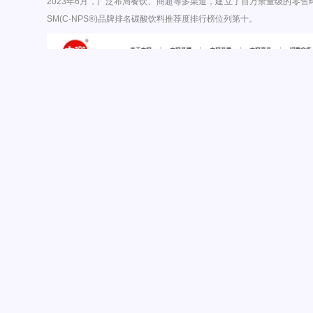
2023年6月，广泛布局餐饮、商超等多渠道，建立了百万余量级的零售终
SM(C-NPS®)品牌排名碳酸饮料推荐度排行榜位列第十。