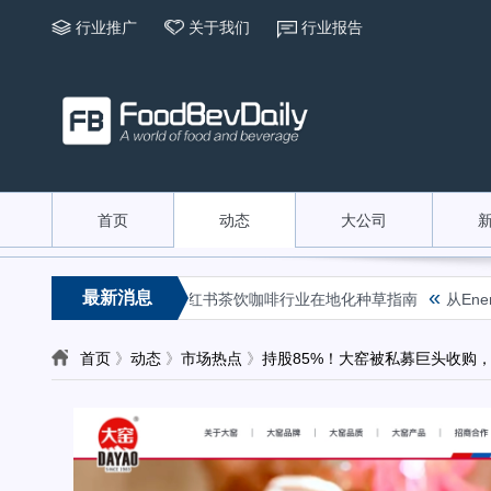
行业推广
关于我们
行业报告
首页
动态
大公司
«
«
最新消息
兴趣经营丨2026小红书茶饮咖啡行业在地化种草指南
从Energ
首页
》
动态
》
市场热点
》
持股85%！大窑被私募巨头收购