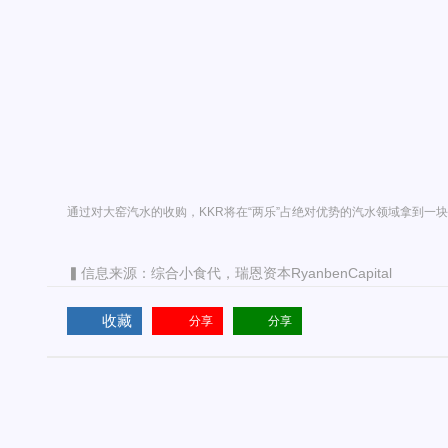
通过对大窑汽水的收购，KKR将在“两乐”占绝对优势的汽水领域拿到一
▍信息来源：综合小食代，瑞恩资本RyanbenCapital
收藏
分享
分享
相关文章