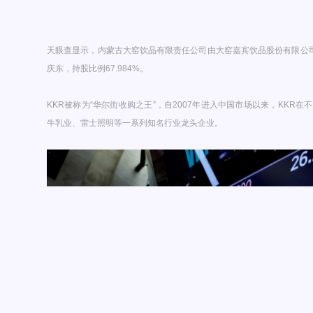
天眼查显示，内蒙古大窑饮品有限责任公司由大窑嘉宾饮品股份有限公司
庆东，持股比例67.984%。
KKR被称为“华尔街收购之王”，自2007年进入中国市场以来，KKR
牛乳业、雷士照明等一系列知名行业龙头企业。