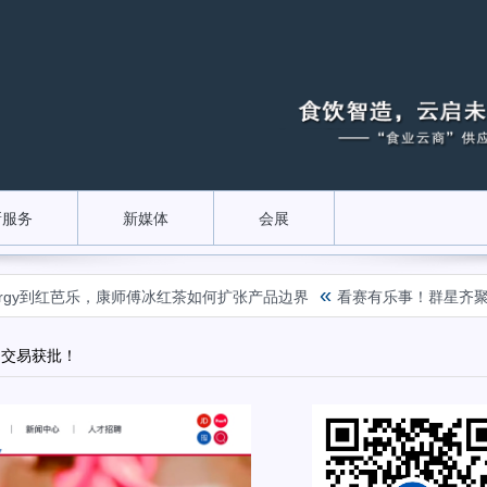
新服务
新媒体
会展
«
y到红芭乐，康师傅冰红茶如何扩张产品边界
看赛有乐事！群星齐聚乐事观
，交易获批！