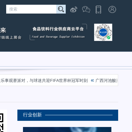
«
赛派对，与球迷共迎FIFA世界杯冠军时刻
广西河池酸菜腌渍场毒气
行业创新