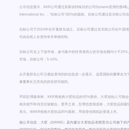
公示信息显示，KKR公司通过其新设特殊目的公司Dynamo亚洲控股II私
International Inc. ，“目标公司”)85%的股权。目标公司通过其
目标公司于2024年在开曼群岛成立。目标公司通过其关联公司在中国
司由自然人全资持有并单独控制。
目标公司在上下游市场，参与集中的经营者所占的市场份额均小于25%
市场，目标公司：5-10%。
从开曼群岛公司注册处查询到的信息进一步显示，远景国际的董事名为“WAN
兼董事长王庆东的拼音拼写相同。
早前彭博媒体称，KKR将收购大窑饮品的85%股份，大窑创始人可能
相关细节和传言比较吻合。更早之前，彭博也曾报道称，大窑饮品拟最快于
美元。传KKR收购大窑饮品85%股权，早前曾传闻拟赴香港上市。
据公开信息，大窑（DAYAO）是内蒙古大窑饮品有限责任公司旗下的