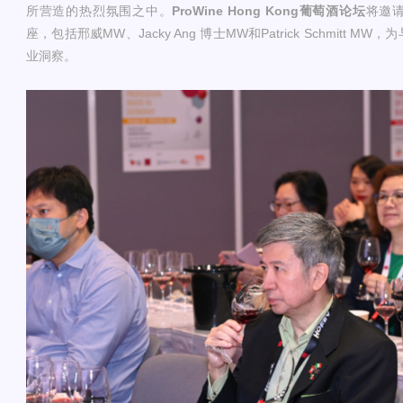
所营造的热烈氛围之中。
ProWine Hong Kong葡萄酒论坛
将邀
座，包括邢威MW、Jacky Ang 博士MW和Patrick Schmitt
业洞察。