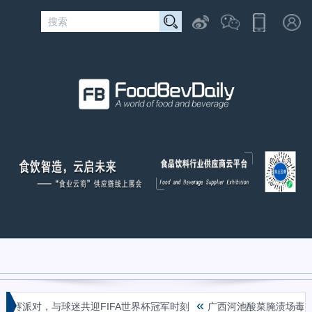
«
对，与球迷共迎FIFA世界杯冠军时刻
广西河池酸菜腌渍场毒气致4