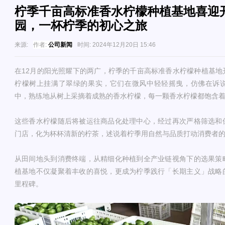
柠季千亩高标准香水柠檬种植基地喜迎
园，一杯柠季的初心之旅
来源:
作者:
公司新闻
时间:
2024年12月20日 15:46
在12月的阳光照耀下的两广，柠季的千亩高标准香水柠檬种植基地
柠檬树上挂满了翠绿的果实，它们在微风中轻轻摇曳，仿佛在诉
中，熟练地从树上采摘着成熟的香水柠檬，每一颗香水柠檬都饱含
这些香水柠檬随后将被运往商品化处理中心，经过再次严格筛选和
门店，化为杯杯清新的柠茶，述说着柠季用自然与品质打动消费者
从田间地头到消费终端，从精细化种植到全产业链视角下的选果策
植基地不仅凝聚着丰收的喜悦，更成为柠季践行「长期主义」战略
里程碑。