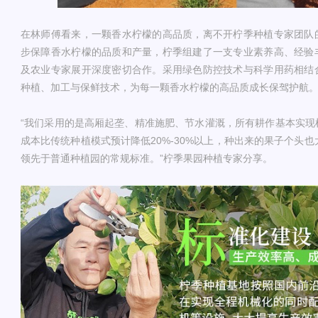
在林师傅看来，一颗香水柠檬的高品质，离不开柠季种植专家团队
步保障香水柠檬的品质和产量，柠季组建了一支专业素养高、经验
及农业专家展开深度密切合作。采用绿色防控技术与科学用药相结
种植、加工与保鲜技术，为每一颗香水柠檬的高品质成长保驾护航
“我们采用的是高厢起垄、精准施肥、节水灌溉，所有耕作基本实现
成本比传统种植模式预计降低20%-30%以上，种出来的果子个头也
领先于普通种植园的常规标准。”柠季果园种植专家分享。