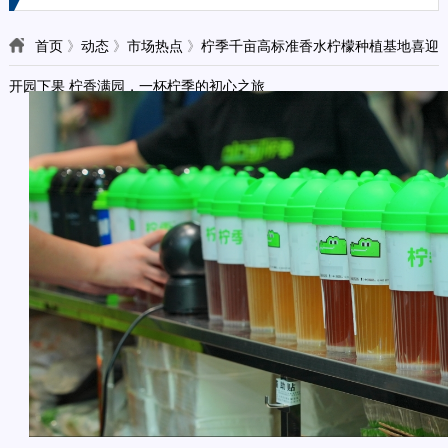
首页
》
动态
》
市场热点
》
柠季千亩高标准香水柠檬种植基地喜迎
开园下果 柠香满园，一杯柠季的初心之旅