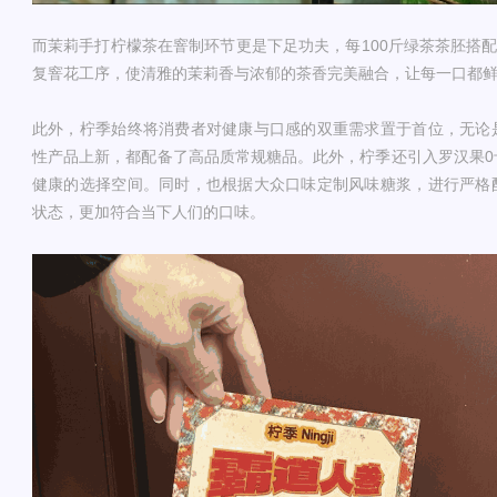
而茉莉手打柠檬茶在窨制环节更是下足功夫，每100斤绿茶茶胚搭配
复窨花工序，使清雅的茉莉香与浓郁的茶香完美融合，让每一口都
此外，柠季始终将消费者对健康与口感的双重需求置于首位，无论
性产品上新，都配备了高品质常规糖品。此外，柠季还引入罗汉果0
健康的选择空间。同时，也根据大众口味定制风味糖浆，进行严格
状态，更加符合当下人们的口味。