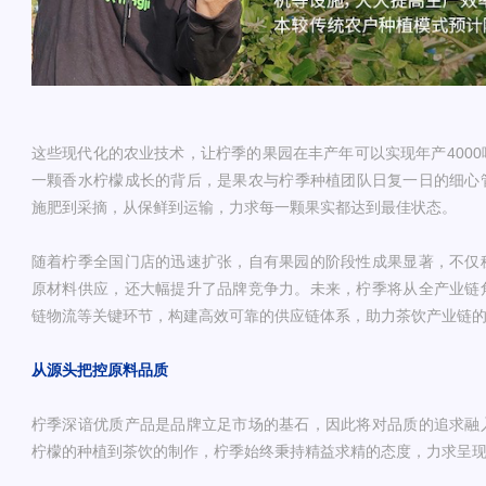
这些现代化的农业技术，让柠季的果园在丰产年可以实现年产400
一颗香水柠檬成长的背后，是果农与柠季种植团队日复一日的细心
施肥到采摘，从保鲜到运输，力求每一颗果实都达到最佳状态。
随着柠季全国门店的迅速扩张，自有果园的阶段性成果显著，不仅
原材料供应，还大幅提升了品牌竞争力。未来，柠季将从全产业链
链物流等关键环节，构建高效可靠的供应链体系，助力茶饮产业链
从源头把控原料品质
柠季深谙优质产品是品牌立足市场的基石，因此将对品质的追求融
柠檬的种植到茶饮的制作，柠季始终秉持精益求精的态度，力求呈