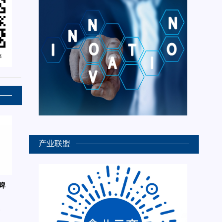
产业联盟
啤
6