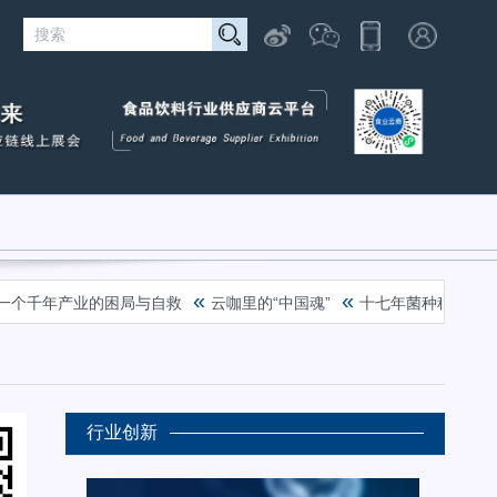
«
«
个千年产业的困局与自救
云咖里的“中国魂”
十七年菌种科研积淀，
行业创新