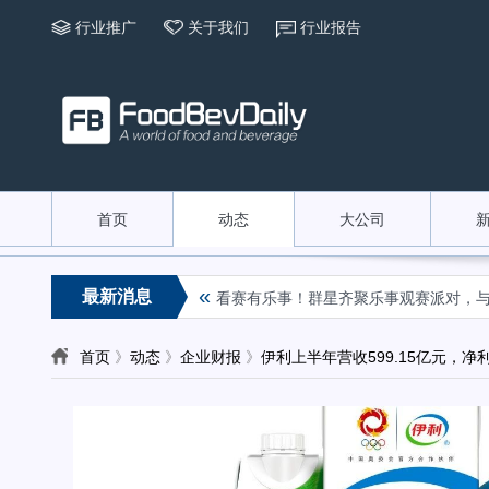
行业推广
关于我们
行业报告
首页
动态
大公司
«
最新消息
傅冰红茶如何扩张产品边界
看赛有乐事！群星齐聚乐事观赛派对，与球迷
首页
》
动态
》
企业财报
》
伊利上半年营收599.15亿元，净利