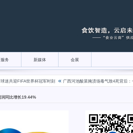
新服务
新媒体
会展
«
共迎FIFA世界杯冠军时刻
广西河池酸菜腌渍场毒气致4死背后：一
润同比增长19.44%