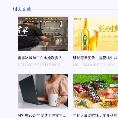
相关文章
蜜雪冰城员工在水池洗脚？北
破局存量竞争，雪花纯生以
京朝阳市场监管局通报
大卖点重构纯生品类价值
时间：2024年06月13日 09:37
时间：2026年06月29日 12:47
AI将在2024年塑造全球零售
年轻人最爱吃辣，零食品牌