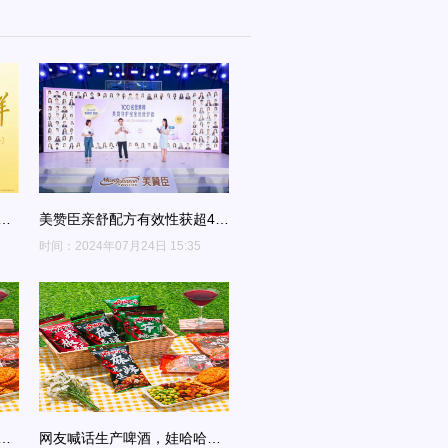
三
美赞臣亲舒配方有效性获超40
位儿科专家权威认可
时间：2024年07月24日 15:35
如
网友喊话生产啤酒，​娃哈哈回