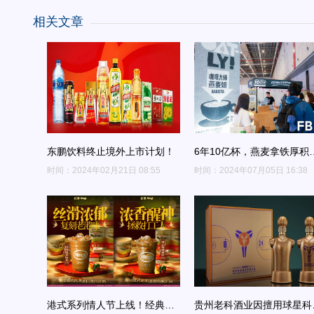
相关文章
东鹏饮料终止境外上市计划！
6年10亿杯，燕麦拿铁厚积
发融入生活日常
时间：2024年02月21日 08:55
时间：2024年07月05日 16:38
港式系列情人节上线！经典好
贵州老科酒业因擅用球星科