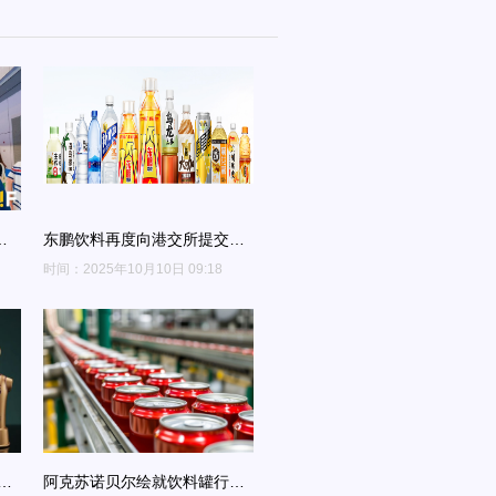
薄
东鹏饮料再度向港交所提交上
市申请
时间：2025年10月10日 09:18
比
阿克苏诺贝尔绘就饮料罐行业