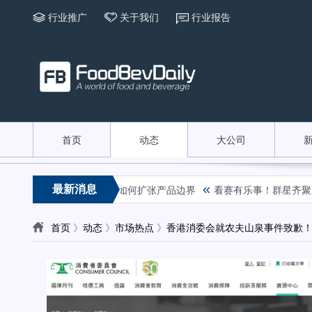
行业推广
关于我们
行业报告
首页
动态
大公司
«
最新消息
y到红芭乐，康师傅冰红茶如何扩张产品边界
看赛有乐事！群星齐聚乐事观
首页
》
动态
》
市场热点
》
香港消委会就农夫山泉事件致歉