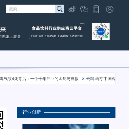
«
«
4死背后：一个千年产业的困局与自救
云咖里的“中国魂”
十七年
行业创新