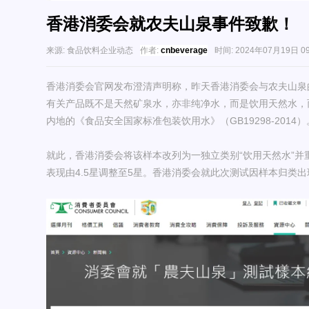
香港消委会就农夫山泉事件致歉！
来源:
食品饮料企业动态
作者:
cnbeverage
时间:
2024年07月19日 09
香港消委会官网发布澄清声明称，昨天香港消委会与农夫山泉
有关产品既不是天然矿泉水，亦非纯净水，而是饮用天然水，
内地的《食品安全国家标准包装饮用水》（GB19298-2014）
就此，香港消委会将该样本改列为一独立类别“饮用天然水”并
表现由4.5星调整至5星。香港消委会就此次测试因样本归类