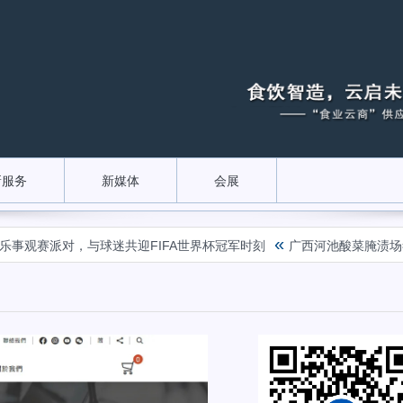
新服务
新媒体
会展
«
赛派对，与球迷共迎FIFA世界杯冠军时刻
广西河池酸菜腌渍场毒气致
！