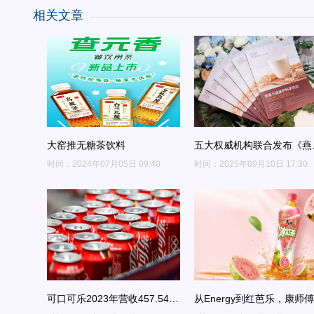
相关文章
大窑推无糖茶饮料
五大权威机构联合发布《燕
与健康的科学共识》-可通
时间：2024年07月05日 09:40
时间：2025年09月10日 17:30
麦奶等增加燕麦摄入
可口可乐2023年营收457.54亿
从Energy到红芭乐，康师