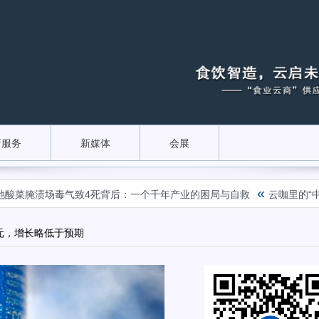
新服务
新媒体
会展
«
腌渍场毒气致4死背后：一个千年产业的困局与自救
云咖里的“中国魂”
美元，增长略低于预期