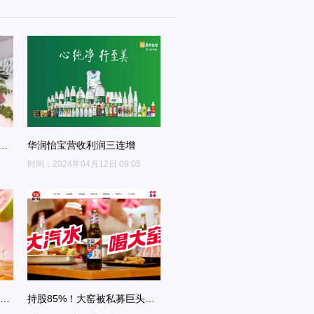
麦
华润怡宝营收利润三连增
过燕
时间：2024年04月12日 09:05
傅冰
持股85%！大窑被私募巨头收