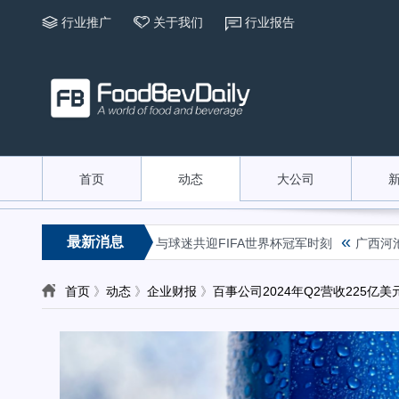
行业推广
关于我们
行业报告
首页
动态
大公司
«
最新消息
星齐聚乐事观赛派对，与球迷共迎FIFA世界杯冠军时刻
广西河池酸菜
首页
》
动态
》
企业财报
》
百事公司2024年Q2营收225亿