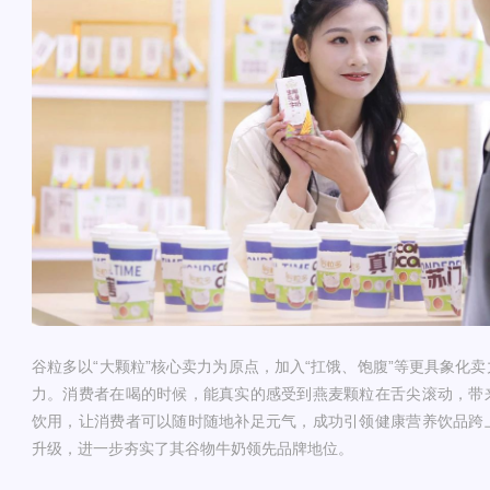
谷粒多以“大颗粒”核心卖力为原点，加入“扛饿、饱腹”等更具象化
力。消费者在喝的时候，能真实的感受到燕麦颗粒在舌尖滚动，带
饮用，让消费者可以随时随地补足元气，成功引领健康营养饮品跨
升级，进一步夯实了其谷物牛奶领先品牌地位。