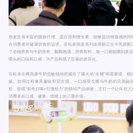
燕麦含有丰富的膳食纤维、蛋白质和维生素，能够提供饱腹感的同
合消费者对健康饮食的追求。谷粒多燕麦系列使用醇正生牛乳搭配
了谷物营养与牛奶营养，颗颗饱满，营养有料，每一口都能嚼到真实
嚼头的口味和口感，为产品构筑了足够的差异化。
谷粒多生椰燕麦牛奶也敏锐地把握住了爆火的“生椰”明星赛道，精
腻。饮用过程兼具趣味和层次感，一口感受生椰与牛奶的完美融
粒，形成“新奇好喝+扛饿给力”的独特产品体验，主打一个让年轻
消费者在口感、健康、情绪上的三重价值。