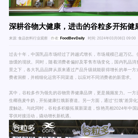
深耕谷物大健康，进击的谷粒多开拓健
来源:
食品饮料行业观察
作者:
FoodBevDaily
时间:
2024年03月08日 09:00
过去十年，中国乳品市场经过了跨越式增长，市场规模已超万亿。
放缓的现状。同时，随着消费者偏好及零售市场变化，国内乳品消
景之下，各大乳品品牌从原来通过产品升级就能获得增长的单一方
费者洞察，并精细化运营不同渠道，以应对不同消费者的新需求。
其中，谷粒多作为领先的谷物营养健康品牌，更是频频发力。一方
生椰燕麦牛奶，开拓健康扛饿新赛道。另一方面，通过“扛饿”差异
度触达。与此同时，谷粒多积极拓展新渠道，惊艳亮相2024年中
零供对接活动，撬动增长新机遇。