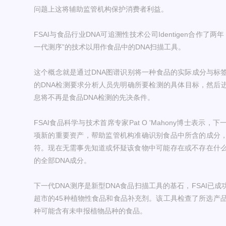
问题上这将辅助监管机构保护消费者利益。
FSAI与食品行业DNA可追溯性技术公司Identigen合作
一代测序”的技术以用作食品中的DNA扫描工具。
这个概念就是通过DNA图谱识别将一种食品的实际成分与标
的DNA检测要求分析人员先明确所要检测的具体目标，然后
息将不再是食品DNA检测的先决条件。
FSAI食品科学与技术首席专家Pat O 'Mahony博士表
项新的重要资产，帮助监管机构准确识别食品中所含的成分
符。现在无需事先知道或怀疑该食物中可能存在或不存在什
的全部DNA成分。
下一代DNA测序是新型DNA食品扫描工具的基石，FSAI已
超市的45种植物性食品和食品补充剂。该工具检查了所选产品
种可能含有未申报植物品种的食品。