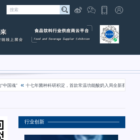
«
«
国魂”
十七年菌种科研积淀，首款常温功能酸奶入局全新赛道
绿
行业创新