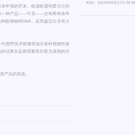
时间：2024年05月27日 09:4
量未申报的芥末。根据欧盟和爱尔兰的
另一种产品——牛至——含有两种未申
种植物物种DNA，反而鉴定出含有大
，下一代测序技术能够筛选出各种植物性食
描的结果永远都需要得到更为成熟的分
鱼类产品的筛选。