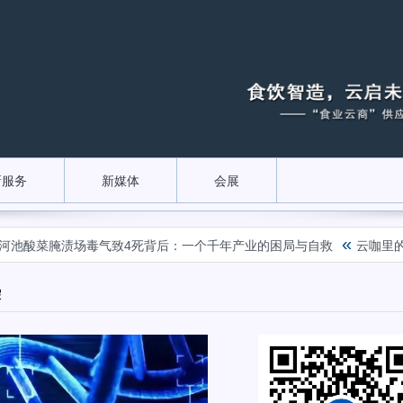
新服务
新媒体
会展
«
池酸菜腌渍场毒气致4死背后：一个千年产业的困局与自救
云咖里的“中
假