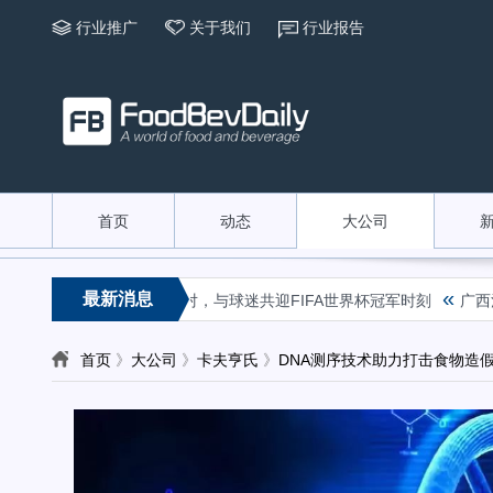
行业推广
关于我们
行业报告
首页
动态
大公司
«
最新消息
事！群星齐聚乐事观赛派对，与球迷共迎FIFA世界杯冠军时刻
广西河
首页
》
大公司
》
卡夫亨氏
》
DNA测序技术助力打击食物造