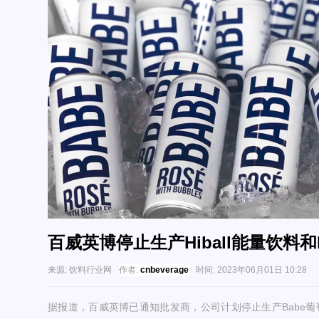
百威英博停止生产Hiball能量饮料和
来源:
饮料行业网
作者:
cnbeverage
时间:
2023年06月01日 10:28
据报道，百威英博已通知批发商，公司计划停止生产Babe葡萄