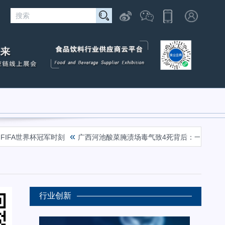
«
FA世界杯冠军时刻
广西河池酸菜腌渍场毒气致4死背后：一个千年产
行业创新