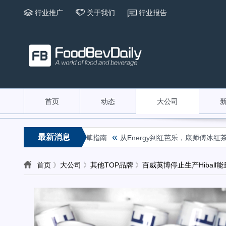
行业推广
关于我们
行业报告
首页
动态
大公司
«
最新消息
红书茶饮咖啡行业在地化种草指南
从Energy到红芭乐，康师傅冰红茶
首页
》
大公司
》
其他TOP品牌
》
百威英博停止生产Hiball