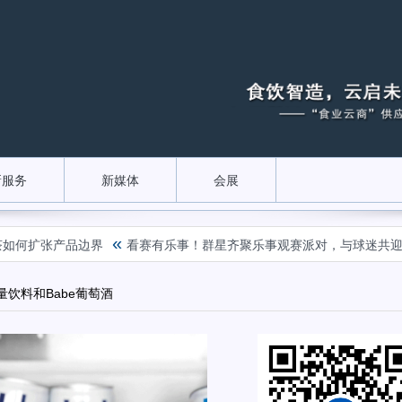
新服务
新媒体
会展
«
如何扩张产品边界
看赛有乐事！群星齐聚乐事观赛派对，与球迷共迎FI
能量饮料和Babe葡萄酒