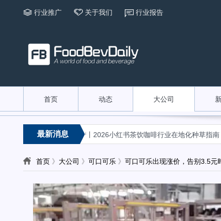
行业推广
关于我们
行业报告
首页
动态
大公司
«
«
最新消息
 醉在弥勒
兴趣经营丨2026小红书茶饮咖啡行业在地化种草指南
从
首页
》
大公司
》
可口可乐
》
可口可乐出现涨价，告别3.5元