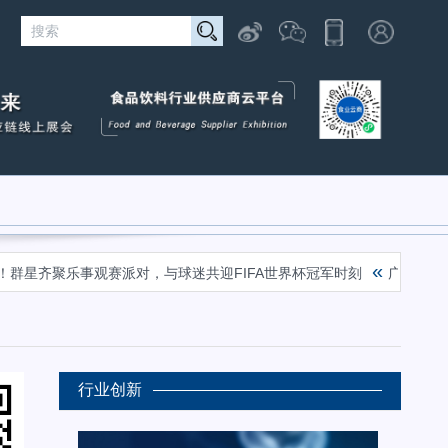
«
齐聚乐事观赛派对，与球迷共迎FIFA世界杯冠军时刻
广西河池酸菜腌
行业创新