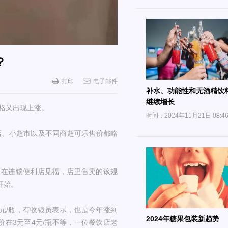
？
打印
电子邮件
补水、功能性和无酒精饮
继续增长
价格又出现上涨。
时间：2024年11月21日 08:4
店、小超市以及不同商超可乐售价都略
，在连锁便利店见福，店里售卖的该规
开始。
元/瓶，有收银员表示，也是今年涨到
2024年糖果包装新趋势
价在3元至4元/瓶不等，一位餐饮店老