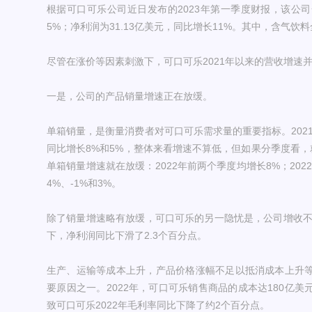
根据可口可乐公司近日发布的2023年第一季度财报，该公司一
5%；净利润为31.13亿美元，同比增长11%。其中，含气饮
尽管在涨价等因素刺激下，可口可乐2021年以来的营收增速并
一是，公司的产品销量增速正在放缓。
单箱销量，是衡量消费者对可口可乐需求量的重要指标。2021
同比增长8%和5%，整体来看增速不算低，但如果分季度看，就
单箱销量增速就在放缓：2022年前两个季度均增长8%；2022
4%、-1%和3%。
除了销量增速略有放缓，可口可乐的另一隐忧是，公司增收不增
下，净利润同比下滑了2.3个百分点。
生产、运输等成本上升，产品价格涨幅不足以抵消成本上升
要原因之一。2022年，可口可乐销售商品的成本达180亿美
致可口可乐2022年毛利率同比下降了约2个百分点。