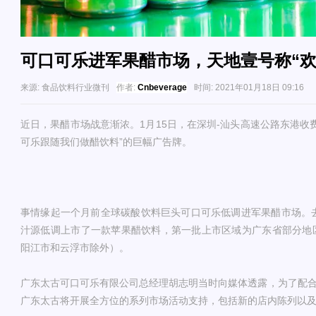
可口可乐进军果醋市场，天地壹号称“欢
来源:
食品饮料行业微刊
作者:
Cnbeverage
时间:
2021年01月18日 09:16
近日，果醋市场战意渐浓。1月15日，在深圳-汕头高速公路东港收
可乐跟随我们做醋饮料”的巨幅广告牌。
事情缘起一个月前全球碳酸饮料巨头可口可乐低调进军果醋市场。去
汁源低调上市了一款苹果醋饮料，第一批上市区域为广东省部分地
阳江市和云浮市除外）。
广东太古可口可乐有限公司总经理胡志明当时向媒体透露，为了配合
广东太古将开展全方位的系列市场活动支持，包括新的店内陈列以