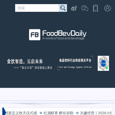
«
«
奶”重新定义秋天仪式感
红酒醇香 醉在弥勒
兴趣经营丨2026小红