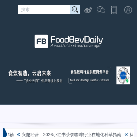
«
«
在弥勒
兴趣经营丨2026小红书茶饮咖啡行业在地化种草指南
从En