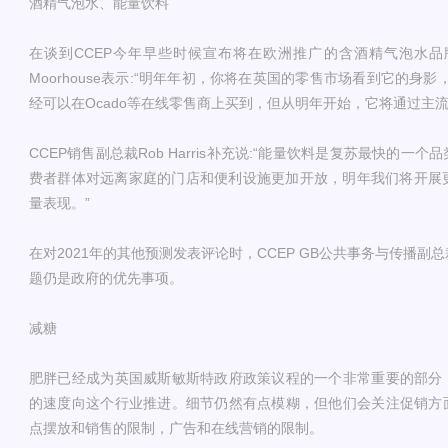
酒精气泡水、能量饮料
在谈到CCEP今年早些时候宣布将在欧洲推广的含酒精气泡水品牌Topo C
Moorhouse表示:“明年年初，你将在英国的零售市场看到它的身
经可以在Ocado等在线零售商上买到，但从明年开始，它将通过主
CCEP销售副总裁Rob Harris补充说:“能量饮料是复苏最快的
费者群体对远离家庭的门店和便利设施更加开放，明年我们将开展更
量表现。”
在对2021年的其他预测发表评论时，CCEP GB公共事务与传播副总裁J
题仍是政府的优先事项。
减糖
肥胖已经成为英国威斯敏斯特政府政策议程的一个非常重要的部分
的速度向这个行业推进。细节仍然有点模糊，但他们会关注促销方
点摆放和销售的限制，广告和在线营销的限制。