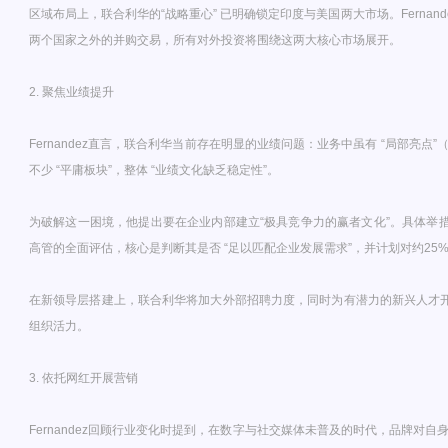
区域布局上，联合利华的“战略重心” 已明确锁定印度与美国两大市场。Fernande
两个国家之外的并购交易，所有对外投资将围绕这两大核心市场展开。
2. 聚焦业绩提升
Fernandez直言，联合利华当前存在明显的业绩问题：业务中虽有 “局部亮
不少 “平庸板块”，整体 “业绩文化缺乏稳定性”。
为破解这一困境，他提出要在企业内部建立“极具竞争力的赢者文化”。具体举措
高管的全面评估，核心是判断其是否 “足以匹配企业发展需求”，并计划对约25
在新领导层搭建上，联合利华将加大外部招聘力度，同时为有潜力的新兴人才开
组织活力。
3. 依托网红开展营销
Fernandez回顾行业变化时提到，在数字与社交媒体未普及的时代，品牌对