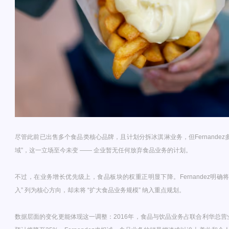
尽管此前已出售多个食品类核心品牌，且计划分拆冰淇淋业务，但Fernandez
域”，这一立场至今未变 —— 企业暂无任何放弃食品业务的计划。
不过，在业务增长优先级上，食品板块的权重正明显下降。Fernandez明确
入” 列为核心方向，却未将 “扩大食品业务规模” 纳入重点规划。
数据层面的变化更能体现这一调整：2016年，食品与饮品业务占联合利华总营业