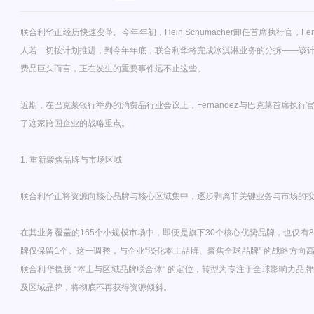
联合利华正经历快速变革。今年年初，Hein Schumacher卸任首席执行官，Ferna
人若一切按计划推进，到今年年底，联合利华将完成冰淇淋业务的分拆——该
费品巨头而言，正在发生的重要事件远不止这些。
近期，在巴克莱银行举办的消费品行业会议上，Fernandez与巴克莱首席执行官War
了这家跨国企业的战略重点。
1. 重新聚焦品牌与市场区域
联合利华正将资源向核心品牌与核心区域集中，逐步剥离非关键业务与市场的
在其业务覆盖的165个小规模市场中，即便是旗下30个核心优势品牌，也仅有
牌仅保留1个。这一调整，与企业“淡化本土品牌、聚焦全球品牌” 的战略方向高度
联合利华摆脱 “本土与区域品牌联合体” 的定位，转型为专注于全球影响力品
及区域品牌，将彻底不再获得资源倾斜。