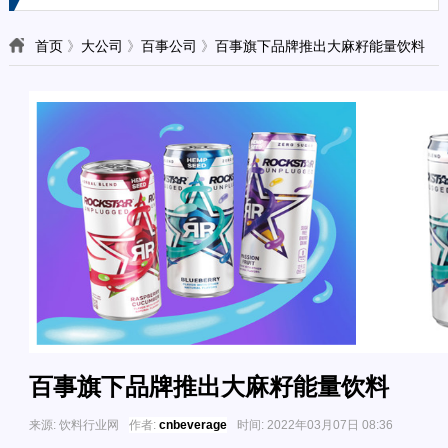
首页
》
大公司
》
百事公司
》
百事旗下品牌推出大麻籽能量饮料
百事旗下品牌推出大麻籽能量饮料
来源:
饮料行业网
作者:
cnbeverage
时间:
2022年03月07日 08:36