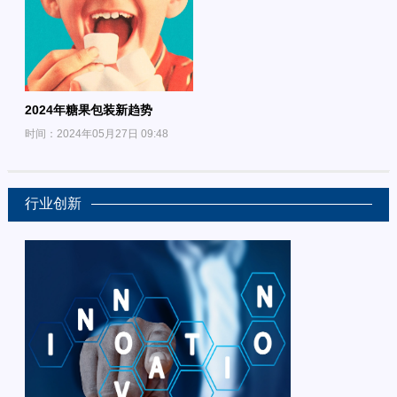
2024年糖果包装新趋势
时间：2024年05月27日 09:48
行业创新