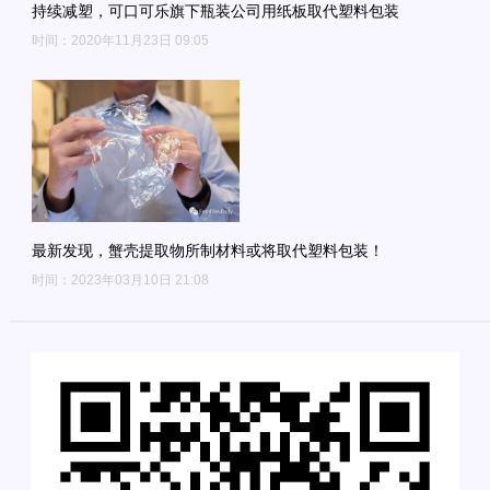
持续减塑，可口可乐旗下瓶装公司用纸板取代塑料包装
时间：2020年11月23日 09:05
最新发现，蟹壳提取物所制材料或将取代塑料包装！
时间：2023年03月10日 21:08