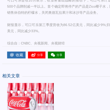
可口可乐曾在10月表示，在业务重组战略的推动下，可口可乐计
500个品牌削减一半以上。首个确定即将停产的产品是Zico椰子水
销售休伯特的柠檬水，关闭奥德瓦拉果汁和冰沙等产品业务。
财报显示，可口可乐第三季度营收为86.52亿美元，同比减少9%;归
美元，同比减少33%。
综合自：CNBC、央视新闻、央视财经
收藏
分享
分享
相关文章