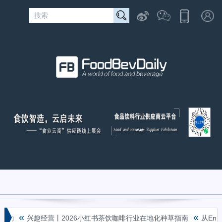
«
«
勒
兴趣经营丨2026小红书茶饮咖啡行业在地化种草指南
从Ene