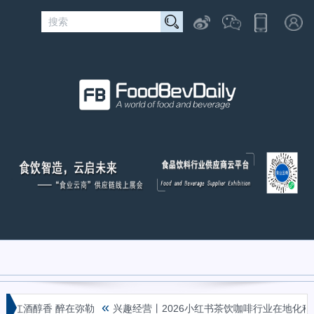
«
红酒醇香 醉在弥勒
兴趣经营丨2026小红书茶饮咖啡行业在地化种草