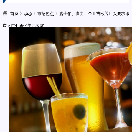
首页
》
动态
》
市场热点
》
嘉士伯、喜力、帝亚吉欧等巨头要求印
度支付4.66亿美元欠款