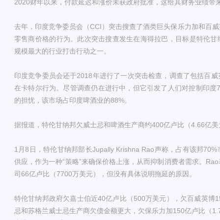
2020财年以来，付款延迟和涨价未获政府批准，这给其财务业绩带
去年，印度竞争委员会（CCI）突击搜查了酒类巨头保乐力加和百
零售商价格的行为。此次突击搜查发生在海得拉巴，目标是特伦甘
规模最大的行业打击行动之一。
印度竞争委员会还于2018年进行了一次突击检查，调查了包括百
在卡特尔行为。尽管调查仍在进行中，但它引发了人们对控制印度7
的担忧，该市场占印度啤酒业的88%。
据报道，特伦甘纳邦欠威士忌和啤酒生产商约400亿卢比（4.66亿
1月8日，特伦甘纳邦部长Jupally Krishna Rao声称，占有该
供应，作为一种“策略”来确保价格上涨，从而抑制消费者需求。Ra
司66亿卢比（7700万美元），但没有具体说明拖延的原因。
特伦甘纳邦政府欠嘉士伯近40亿卢比（500万美元），欠百威英博1
忌和苏格兰威士忌生产商欠债金额更大，欠保乐力加150亿卢比（1.7