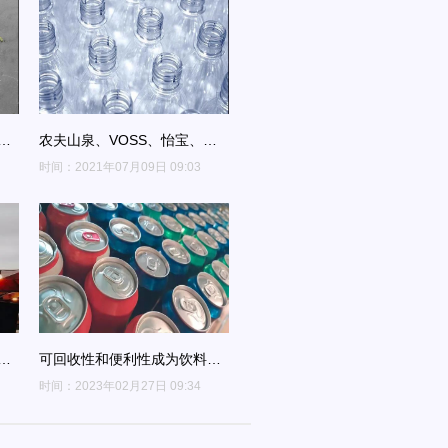
更
农夫山泉、VOSS、怡宝、中
粮悦活等瓶装水新品盘点，您
时间：2021年07月09日 09:03
更喜欢哪一款？
局
可回收性和便利性成为饮料企
业选择铝包装的影响因素！
时间：2023年02月27日 09:34