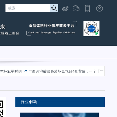
«
杯冠军时刻
广西河池酸菜腌渍场毒气致4死背后：一个千年产业的困局
行业创新