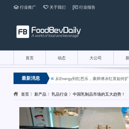
行业推广
关于我们
行业报告
首页
动态
大公司
«
最新消息
咖啡行业在地化种草指南
从Energy到红芭乐，康师傅冰红茶如何扩张
首页
》
新产品
》
乳品行业
》
中国乳制品市场的五大趋势！