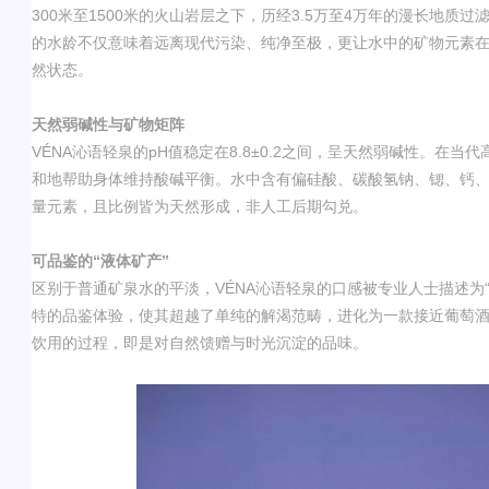
300
米至
1500
米
的火山岩层之下，历经
3.5
万至
4
万年
的漫长地质过
的水龄不仅意味着远离现代污染、纯净至极，更让水中的矿物元素
然状态。
天然弱碱性与矿物矩阵
VÉNA
沁语轻泉的
pH
值稳定在
8.8±0.2
之间，呈天然弱碱性。在当代
和地帮助身体维持酸碱平衡。水中含有偏硅酸、碳酸氢钠、锶、钙
量元素，且比例皆为天然形成，非人工后期勾兑。
可品鉴的
“
液体矿产
”
区别于普通矿泉水的平淡，
VÉNA
沁语轻泉
的口感被专业人士描述为
特的品鉴体验，使其超越了单纯的解渴范畴，进化为一款接近葡萄
饮用的过程，即是对自然馈赠与时光沉淀的品味。