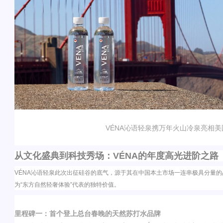
VÉNA
沁语轻泉携万年火山冷泉亮相美
从文化盛典到科技秀场：
VÉNA
的年度高光进阶之路
VÉNA沁
语轻泉此次出征硅谷的底气，源于其在中国本土市场一连串极具分量的
为
“
东方自然轻奢体验
”
代表的独特价值。
里程碑一：首个登上总台春晚的天然苏打水品牌