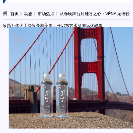
首页
》
动态
》
市场热点
》
从春晚舞台到硅谷之心：VÉNA 沁语轻
泉携万年火山冷泉亮相美国，开启东方水源国际化叙事