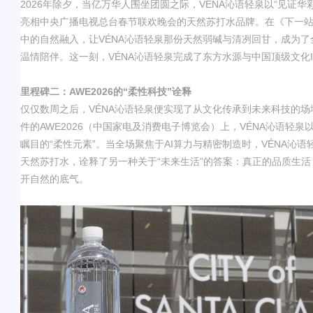
2026
年除夕，当亿万华人围坐团圆之际，
VÉNA
沁语轻泉以
“
见证华
亮相中央广播电视总台春节联欢晚会的天然苏打水品牌
。在《下一
中的自然融入，让
VÉNA
沁语轻泉
那份天然弱碱与清冽回甘，成为了
温情陪伴。这一刻，
VÉNA
沁语轻泉
完成了东方水源与中国顶级文化
里程碑二：
AWE2026
的
“
柔性科技
”
诠释
仅仅数周之后，
VÉNA
沁语轻泉便实现了从文化传承到未来科技的场
件的
AWE2026
（中国家电及消费电子博览会）上，
VÉNA
沁语轻泉
瞩目的
“
柔性元素
”
。当全场聚焦于
AI
算力与精密制造时，
VÉNA
沁语
天然苏打水，诠释了另一种关于
“
未来生活
”
的答案：真正的品质生活
开自然的底气
。