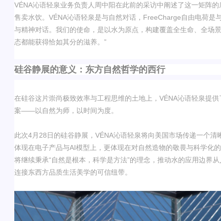
VÉNA
沁语轻泉业务负责人
周中阳在此前的采访中阐述了这一矩阵的
售卖水饮。
VÉNA
沁语轻泉
是与自然对话，
FreeCharge
自由电荷是
与精神对话。我们的使命，是以水为原点，构建覆盖全生命、全场
态都能获得恰如其分的滋养。
”
硅谷静展的意义：东方自然哲学的西行
在硅谷这片崇尚极致效率与工程思维的土地上，
VÉNA
沁语轻泉提供
案
——
以自然为师，以时间为度
。
此次
4
月
28
日的硅谷静展，
VÉNA
沁语轻泉将向美国市场传递一个清
体现在电子产品与
AI
模型上，更体现在对自然造物的敬畏与科学化的
将继续秉承
“
自然是根本，科学是方法
”
的理念，推动水的应用边界从
连接东西方品质生活美学的可信纽带。