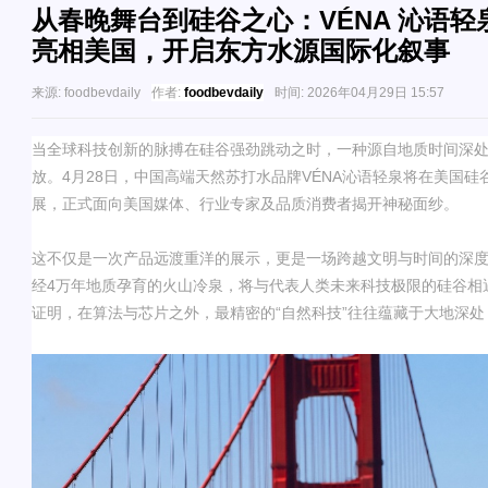
从春晚舞台到硅谷之心：VÉNA 沁语
亮相美国，开启东方水源国际化叙事
来源:
foodbevdaily
作者:
foodbevdaily
时间:
2026年04月29日 15:57
当全球科技创新的脉搏在硅谷强劲跳动之时，一种源自地质时间深
放。
4
月
28
日，中国高端天然苏打水品牌
VÉNA
沁语轻泉
将在美国硅
展，正式面向美国媒体、行业专家及品质消费者揭开神秘面纱。
这不仅是一次产品远渡重洋的展示，更是一场跨越文明与时间的深
经
4
万年地质孕育的火山冷泉，将与代表人类未来科技极限的硅谷相
证明，在算法与芯片之外，最精密的
“
自然科技
”
往往蕴藏于大地深处