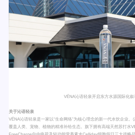
VÉNA
沁语轻泉开启东方水源国际化叙
关于沁语轻泉
VÉNA
沁语轻泉
是一家以
“
生命网络
”
为核心理念的新一代水饮企业。
覆盖人类、宠物、植物的精准补给生态。旗下拥有高端天然苏打水
V
FreeCharge
自由电荷及轻功能营养素水
Celliday
细胞假日三大战略