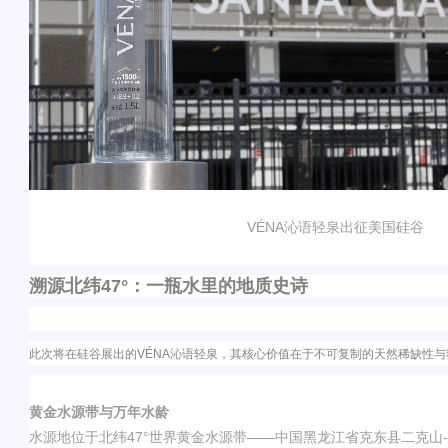
VÉNA
沁语轻泉出征美国硅谷
溯源北纬
47°
：一瓶水里的地质史诗
此次将在硅谷展出的
VÉNA
沁语轻泉，其核心价值在于不可复制的天然稀缺性与
黄金水源带与万年水龄
水源地位于北纬
47°
世界黄金水源带
——
中国黑龙江省克东县二克山
-