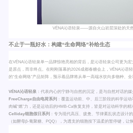
VÉNA
沁语轻泉——
源自火山岩层深处的天
不止于一瓶好水：构建
“
生命网络
”
补给生态
在
VÉNA
沁语轻泉
单一品牌惊艳亮相的背后，是
沁语轻泉公司
更为宏
是原点，而非终点。在刚刚落幕的
2026
成都春糖会上，
VÉNA
沁语轻
的
“
生命网络
”
产品矩阵
，预示着品牌将从单一高端水饮向多物种、全
VÉNA
沁语轻泉
：代表内心的宁静与自然的沉淀，是与自然对话的媒
FreeCharge
自由电荷系列
：覆盖运动前、中、后三阶段的科学运动
肉碱
“
燃
”
力，还是运动后的
HMB-Ca
恢复支持，皆是对运动科学的精
Celliday
细胞假日系列
：专为现代高压、疲惫、节律紊乱状态设计的
（如酵母
β-
葡聚糖、
PQQ
），为透支的细胞按下温柔的暂停键，让