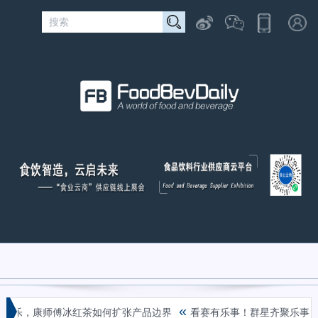
«
芭乐，康师傅冰红茶如何扩张产品边界
看赛有乐事！群星齐聚乐事观赛派对