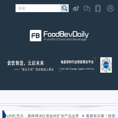
«
ergy到红芭乐，康师傅冰红茶如何扩张产品边界
看赛有乐事！群星齐聚