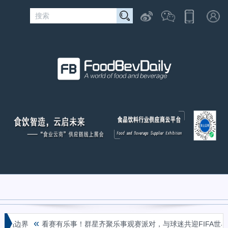
«
产品边界
看赛有乐事！群星齐聚乐事观赛派对，与球迷共迎FIFA世界