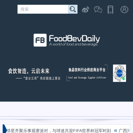
«
！群星齐聚乐事观赛派对，与球迷共迎FIFA世界杯冠军时刻
广西河池