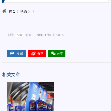
首页
》
动态
》
》
来源:
作者:
时间:
1970年01月01日 08:00
收藏
分享
分享
相关文章