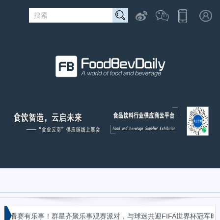
«
看赛有乐事！群星齐聚乐事观赛派对，与球迷共迎FIFA世界杯冠军时刻