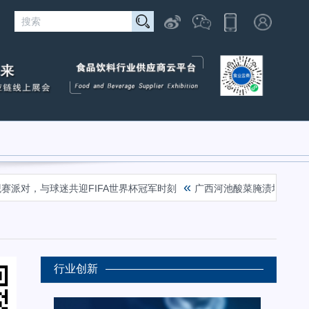
«
派对，与球迷共迎FIFA世界杯冠军时刻
广西河池酸菜腌渍场毒气致4
行业创新