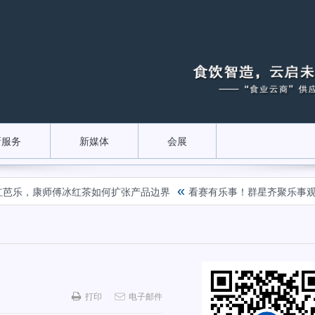
新服务
新媒体
会展
«
到红芭乐，康师傅冰红茶如何扩张产品边界
看赛有乐事！群星齐聚乐事观赛
打印
电子邮件