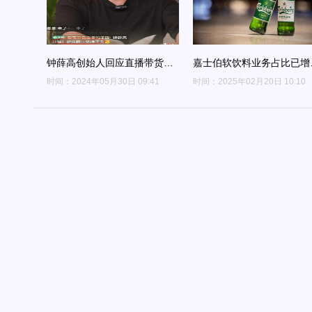
钟薛高创始人回应直播带货还
嘉士伯软饮料业务占比已增
债
到超过三成
时间：2024年05月30日 09:41
时间：2025年02月20日 10:10